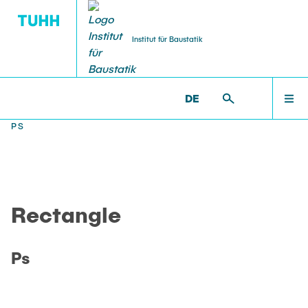
Institut für Baustatik
DE
WILLKOMMEN
BS >
PROF. UWE STAROSSEK (I.R.) >
RECTANGLE >
PS
TEAM
Rectangle
LEHRE
Ps
FORSCHUNG