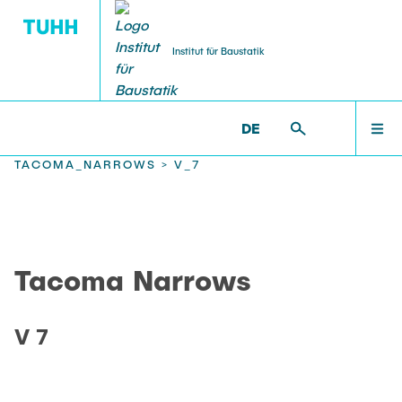
Institut für Baustatik
DE
WILLKOMMEN
BS >
PROF. UWE STAROSSEK (I.R.) >
TACOMA_NARROWS >
V_7
TEAM
Tacoma Narrows
LEHRE
V 7
FORSCHUNG