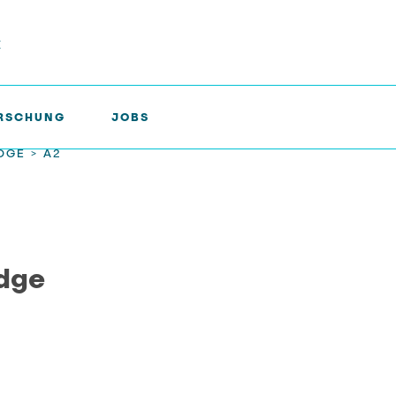
k
RSCHUNG
JOBS
IDGE >
A2
idge