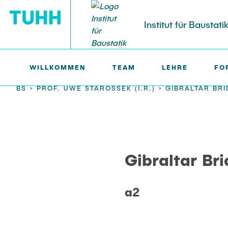
Institut für Baustati
WILLKOMMEN
TEAM
LEHRE
FO
BS >
PROF. UWE STAROSSEK (I.R.) >
GIBRALTAR BR
Gibraltar Br
a2