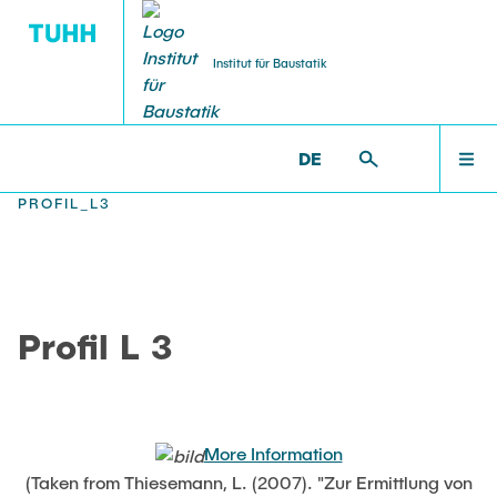
Institut für Baustatik
DE
WILLKOMMEN
BS >
PROF. UWE STAROSSEK (I.R.) >
NUMERICAL >
PROFIL_L3
TEAM
Profil L 3
LEHRE
FORSCHUNG
More Information
(Taken from Thiesemann, L. (2007). "Zur Ermittlung von