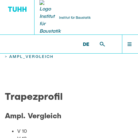
Institut für Baustatik
DE
WILLKOMMEN
BS >
PROF. UWE STAROSSEK (I.R.) >
TRAPEZPROFIL
>
AMPL_VERGLEICH
TEAM
Trapezprofil
LEHRE
Ampl. Vergleich
FORSCHUNG
V 10