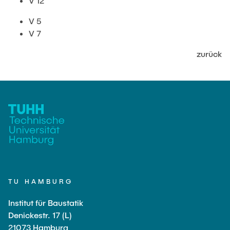
V 12
JOBS
V 5
V 7
zurück
TU HAMBURG
Institut für Baustatik
Denickestr. 17 (L)
21073 Hamburg