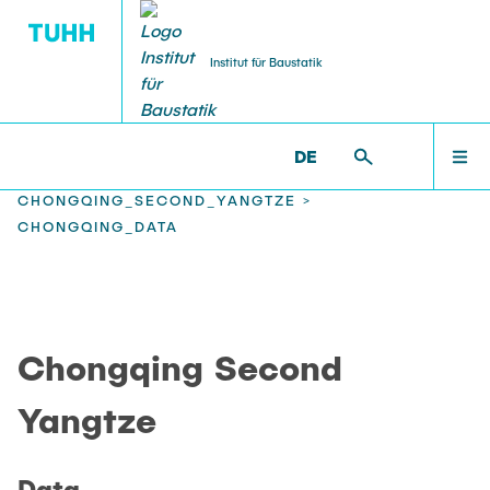
Institut für Baustatik
DE
WILLKOMMEN
BS >
PROF. UWE STAROSSEK (I.R.) >
CHONGQING_SECOND_YANGTZE >
CHONGQING_DATA
TEAM
LEHRE
Chongqing Second
Yangtze
FORSCHUNG
Data