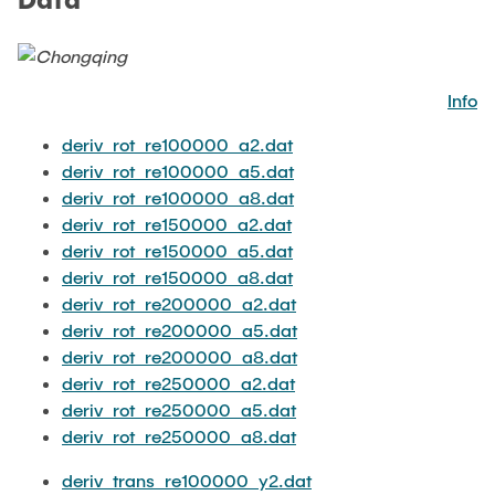
JOBS
Info
deriv_rot_re100000_a2.dat
deriv_rot_re100000_a5.dat
deriv_rot_re100000_a8.dat
deriv_rot_re150000_a2.dat
deriv_rot_re150000_a5.dat
deriv_rot_re150000_a8.dat
deriv_rot_re200000_a2.dat
deriv_rot_re200000_a5.dat
deriv_rot_re200000_a8.dat
deriv_rot_re250000_a2.dat
deriv_rot_re250000_a5.dat
deriv_rot_re250000_a8.dat
deriv_trans_re100000_y2.dat