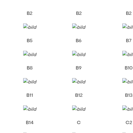
JOBS
B2
B2
B2
B5
B6
B7
B8
B9
B10
B11
B12
B13
B14
C
C2