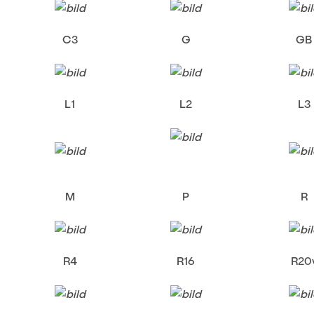
C3
G
GB
L1
L2
L3
M
P
R
R4
R16
R20