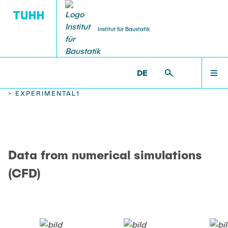
Institut für Baustatik
DE
WILLKOMMEN
BS >
PROF. UWE STAROSSEK (I.R.) >
EXPERIMENTAL
>
EXPERIMENTAL1
TEAM
Data from numerical simulations
LEHRE
(CFD)
FORSCHUNG