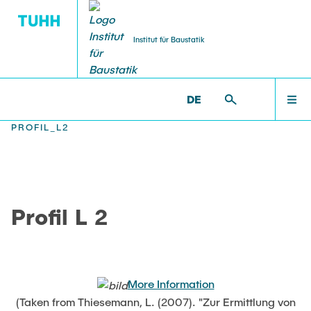
Institut für Baustatik
DE
WILLKOMMEN
BS >
PROF. UWE STAROSSEK (I.R.) >
NUMERICAL >
PROFIL_L2
TEAM
Profil L 2
LEHRE
FORSCHUNG
More Information
(Taken from Thiesemann, L. (2007). "Zur Ermittlung von