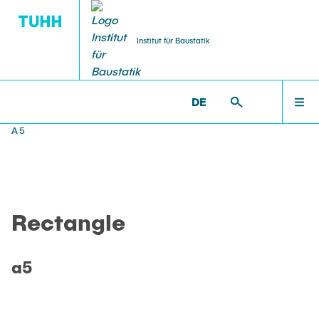
Institut für Baustatik
DE
WILLKOMMEN
BS >
PROF. UWE STAROSSEK (I.R.) >
RECTANGLE >
A5
TEAM
Rectangle
LEHRE
a5
FORSCHUNG