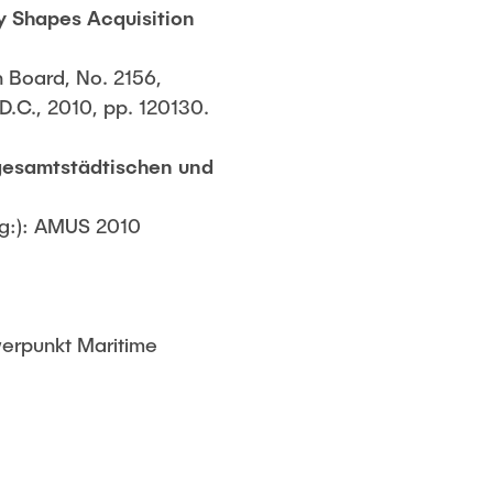
ty Shapes Acquisition
 Board, No. 2156,
.C., 2010, pp. 120130.
gesamtstädtischen und
g:): AMUS 2010 
werpunkt Maritime