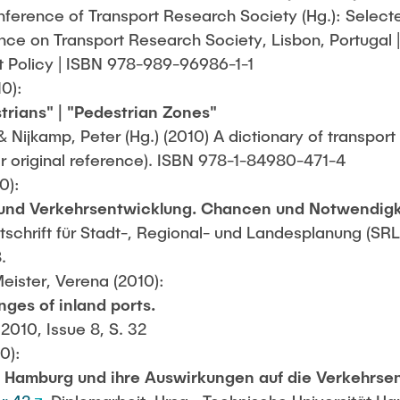
erence of Transport Research Society (Hg.): Select
ce on Transport Research Society, Lisbon, Portugal |
 Policy | ISBN 978-989-96986-1-1
10):
strians" | "Pedestrian Zones"
& Nijkamp, Peter (Hg.) (2010) A dictionary of transpor
ar original reference). ISBN 978-1-84980-471-4
0):
- und Verkehrsentwicklung. Chancen und Notwendigk
chrift für Stadt-, Regional- und Landesplanung (SRL) (
.
eister, Verena (2010):
nges of inland ports.
2010, Issue 8, S. 32
0):
n Hamburg und ihre Auswirkungen auf die Verkehrse