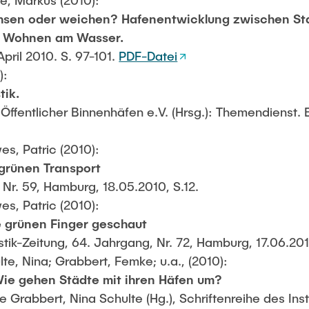
e, Markus (2010):
sen oder weichen? Hafenentwicklung zwischen St
d Wohnen am Wasser.
pril 2010. S. 97-101.
PDF-Datei
):
tik.
ffentlicher Binnenhäfen e.V. (Hrsg.): Themendienst. B
es, Patric (2010):
 grünen Transport
Nr. 59, Hamburg, 18.05.2010, S.12.
es, Patric (2010):
e grünen Finger geschaut
ik-Zeitung, 64. Jahrgang, Nr. 72, Hamburg, 17.06.201
lte, Nina; Grabbert, Femke; u.a., (2010):
Wie gehen Städte mit ihren Häfen um?
 Grabbert, Nina Schulte (Hg.), Schriftenreihe des Insti