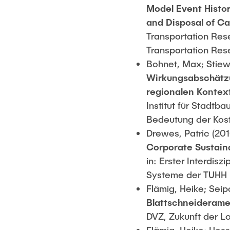
Model Event Histor
and Disposal of Ca
Transportation Res
Transportation Res
Bohnet, Max; Stiew
Wirkungsabschätz
regionalen Kontex
Institut für Stadt
Bedeutung der Kost
Drewes, Patric (201
Corporate Sustaina
in: Erster Interdi
Systeme der TUHH (
Flämig, Heike; Seip
Blattschneiderame
DVZ, Zukunft der Lo