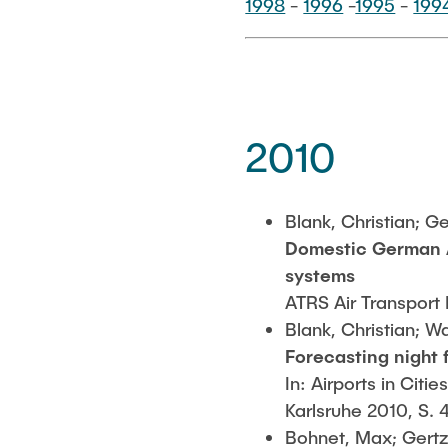
1998
-
1996
-
1995
-
199
2010
Blank, Christian; G
Domestic German Ai
systems
ATRS Air Transport
Blank, Christian; W
Forecasting night 
In: Airports in Cit
Karlsruhe 2010, S. 
Bohnet, Max; Gertz