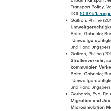
Urban transport, e
Transport Policy. V
DOI
10.1016/j.tranp
Gaffron, Philine (20
Umweltgerechtigke
Bolte, Gabriele; Bu
"Umweltgerechtigke
und Handlungspers
Gaffron, Philine (20
Straßenverkehr, so
kommunalen Verke
Bolte, Gabriele; Bu
"Umweltgerechtigke
und Handlungspers
Gerhards, Eva; Rau
Migration and Job 
Microsimulation M