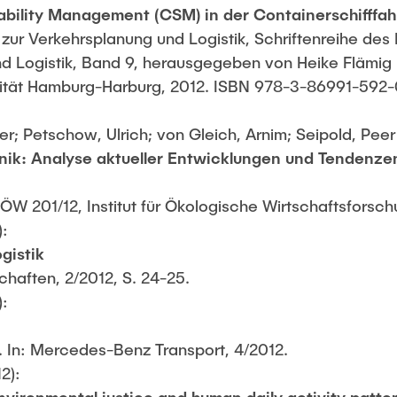
ability Management (CSM) in der Containerschifffah
zur Verkehrsplanung und Logistik, Schriftenreihe des In
d Logistik, Band 9, herausgegeben von Heike Flämig 
sität Hamburg-Harburg, 2012. ISBN 978-3-86991-592
r; Petschow, Ulrich; von Gleich, Arnim; Seipold, Peer 
onik: Analyse aktueller Entwicklungen und Tendenze
IÖW 201/12, Institut für Ökologische Wirtschaftsforschu
):
gistik
chaften, 2/2012, S. 24-25.
):
. In: Mercedes-Benz Transport, 4/2012.
12):