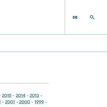
DE
n
-
2015
-
2014
-
2013
-
2
-
2001
-
2000
-
1999
-