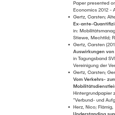
Paper presented o
Economics 2012 - A
Gertz, Carsten; Alt
Ex-ante-Quantifi
in: Mobilitätsmana
Stiewe, Mechtild; R
Gertz, Carsten (201
Auswirkungen von 
in Tagungsband SVI 
Vereinigung der Ver
Gertz, Carsten; Gert
Vom Verkehrs- zum
Mobilitätsdienstle
Hintergrundpapier 
"Verbund- und Aufg
Herz, Nico; Flämig,
Understanding supp