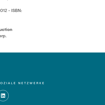
2012 - ISBN:
uction
erp.
SOZIALE NETZWERKE