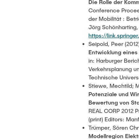
Die Rolle der Kom
Conference Proceed
der Mobilität : Bet
Jörg Schönharting,
https://link.sprin
Seipold, Peer (2012
Entwicklung eines
in: Harburger Beric
Verkehrsplanung un
Technische Univers
Stiewe, Mechtild; M
Potenziale und Wi
Bewertung von St
REAL CORP 2012 Pr
(print) Editors: M
Trümper, Sören Chri
Modellregion Elek