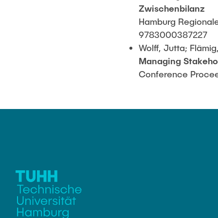
Zwischenbilanz
Hamburg Regionale P
9783000387227
Wolff, Jutta; Flämig
Managing Stakehol
Conference Procee