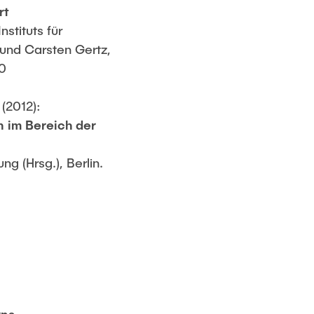
rt
stituts für
und Carsten Gertz,
-0
(2012):
n im Bereich der
ng (Hrsg.), Berlin.