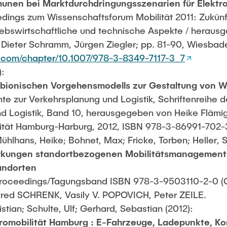
munen bei Marktdurchdringungsszenarien für Elektro
ings zum Wissenschaftsforum Mobilität 2011: Zukünf
riebswirtschaftliche und technische Aspekte / heraus
 Dieter Schramm, Jürgen Ziegler; pp. 81-90, Wiesbade
ger.com/chapter/10.1007/978-3-8349-7117-3_7
):
 bionischen Vorgehensmodells zur Gestaltung von 
hte zur Verkehrsplanung und Logistik, Schriftenreihe de
d Logistik, Band 10, herausgegeben von Heike Flämig
ität Hamburg-Harburg, 2012, ISBN 978-3-86991-702-3,
ühlhans, Heike; Bohnet, Max; Fricke, Torben; Heller, 
rkungen standortbezogenen Mobilitätsmanagement
andorten
oceedings/Tagungsband ISBN 978-3-9503110-2-0 (C
anfred SCHRENK, Vasily V. POPOVICH, Peter ZEILE.
stian; Schulte, Ulf; Gerhard, Sebastian (2012):
tromobilität Hamburg : E-Fahrzeuge, Ladepunkte, Ko