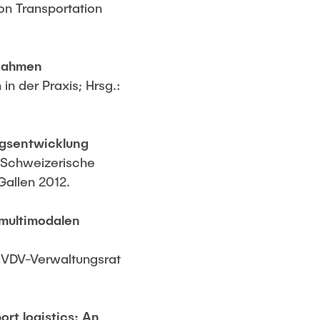
n Transportation
.
ßnahmen
n der Praxis; Hrsg.:
ngsentwicklung
: Schweizerische
Gallen 2012.
 multimodalen
m VDV-Verwaltungsrat
rt logistics: An