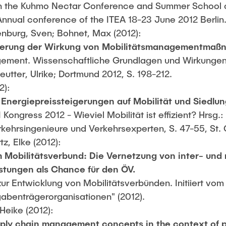
n the Kuhmo Nectar Conference and Summer School o
nnual conference of the ITEA 18-23 June 2012 Berlin
enburg, Sven; Bohnet, Max (2012):
zierung der Wirkung von Mobilitätsmanagementma
gement. Wissenschaftliche Grundlagen und Wirkungen i
eutter, Ulrike; Dortmund 2012, S. 198-212.
2):
Energiepreissteigerungen auf Mobilität und Siedlu
Kongress 2012 - Wieviel Mobilität ist effizient? Hrsg.
kehrsingenieure und Verkehrsexperten, S. 47-55, St. 
z, Elke (2012):
 Mobilitätsverbund: Die Vernetzung von inter- und
istungen als Chance für den ÖV.
zur Entwicklung von Mobilitätsverbünden. Initiiert vo
abenträgerorganisationen" (2012).
 Heike (2012):
ly chain management concepts in the context of po