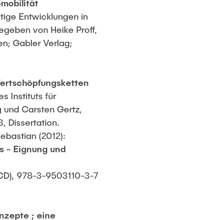
mobilität
tige Entwicklungen in
gegeben von Heike Proff,
n; Gabler Verlag;
Wertschöpfungsketten
s Instituts für
 und Carsten Gertz,
 Dissertation.
Sebastian (2012):
s - Eignung und
D), 978-3-9503110-3-7
nzepte ; eine