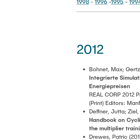
1998
-
1996
-
1995
-
199
2012
Bohnet, Max; Gertz
Integrierte Simula
Energiepreisen
REAL CORP 2012 Pr
(Print) Editors: M
Deffner, Jutta; Ziel
Handbook on Cycli
the multiplier trai
Drewes, Patric (201