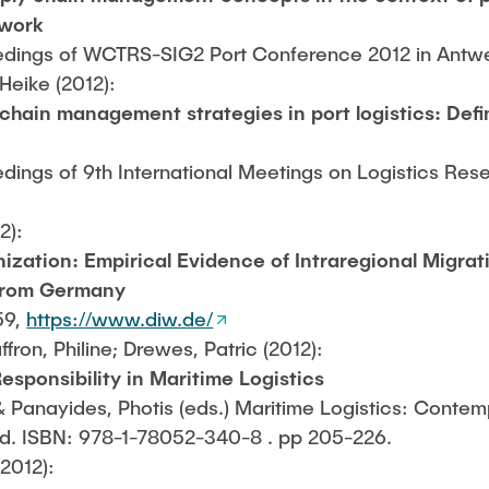
ework
dings of WCTRS-SIG2 Port Conference 2012 in Antw
 Heike (2012):
 chain management strategies in port logistics: Defi
ings of 9th International Meetings on Logistics Rese
2):
ization: Empirical Evidence of Intraregional Migra
 from Germany
59,
https://www.diw.de/
fron, Philine; Drewes, Patric (2012):
esponsibility in Maritime Logistics
Panayides, Photis (eds.) Maritime Logistics: Contem
td. ISBN: 978-1-78052-340-8 . pp 205-226.
(2012):