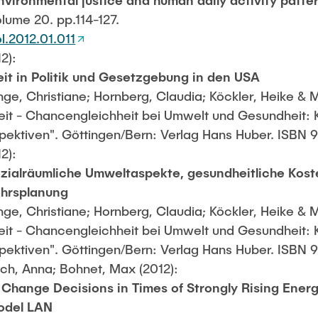
nvironmental justice and human daily activity patte
olume 20. pp.114-127.
ol.2012.01.011
12):
it in Politik und Gesetzgebung in den USA
nge, Christiane; Hornberg, Claudia; Köckler, Heike & M
it - Chancengleichheit bei Umwelt und Gesundheit: 
pektiven". Göttingen/Bern: Verlag Hans Huber. ISB
12):
zialräumliche Umweltaspekte, gesundheitliche Koste
hrsplanung
nge, Christiane; Hornberg, Claudia; Köckler, Heike & M
it - Chancengleichheit bei Umwelt und Gesundheit: 
pektiven". Göttingen/Bern: Verlag Hans Huber. ISB
ch, Anna; Bohnet, Max (2012):
Change Decisions in Times of Strongly Rising Energy
odel LAN