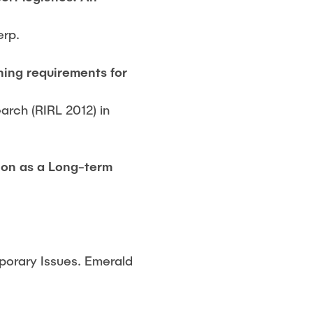
erp.
ning requirements for
arch (RIRL 2012) in
tion as a Long-term
porary Issues. Emerald