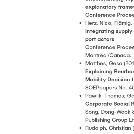
explanatory fram
Conference Procee
Herz, Nico; Flämig,
Integrating supply
port actors
Conference Proceed
Montrèal/Canada.
Matthes, Gesa (201
Explaining Reurban
Mobility Decision
SOEPpapers No. 4
Pawlik, Thomas; Gaf
Corporate Social R
Song, Dong-Wook & 
Publishing Group L
Rudolph, Christian 