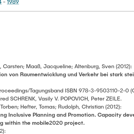
4
-
1989
, Carsten; Maaß, Jacqueline; Altenburg, Sven (2012):
tion von Raumentwicklung und Verkehr bei stark st
oceedings/Tagungsband ISBN 978-3-9503110-2-0 (C
anfred SCHRENK, Vasily V. POPOVICH, Peter ZEILE.
, Torben; Hefter, Tomas; Rudolph, Christian (2012):
ng Inclusive Planning and Promotion. Capacity deve
nig within the mobile2020 project.
2):