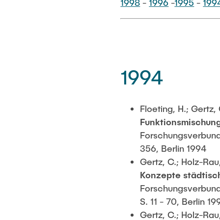
1998
-
1996
-
1995
-
199
1994
Floeting, H.; Gertz,
Funktionsmischung
Forschungsverbund L
356, Berlin 1994
Gertz, C.; Holz-Rau,
Konzepte städtisc
Forschungsverbund 
S. 11 - 70, Berlin 19
Gertz, C.; Holz-Rau,