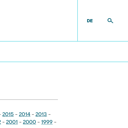
DE
n
-
2015
-
2014
-
2013
-
2
-
2001
-
2000
-
1999
-