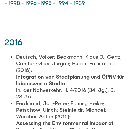
PUBLIKATIONEN
-
1998
-
1996
-
1995
-
1994
-
1989
Abgeschlossene studentische Arbeiten
Buchtipps
Siedlungsstruktur und Verkehrsplanung
Medien
Verkehrs- und Logistikknoten
2016
Deutsch, Volker; Beckmann, Klaus J.; Gertz,
Carsten; Gies, Jürgen; Huber, Felix et al.
(2016):
Integration von Stadtplanung und ÖPNV für
lebenswerte Städte
in: der Nahverkehr. H. 4/2016 (34. Jg.), S.
28-36
Ferdinand, Jan-Peter; Flämig, Heike;
Petschow, Ulrich; Steinfeldt, Michael;
Worobei, Anton (2016):
Assessing the Environmental Impact of