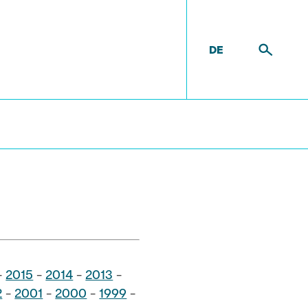
DE
n
-
2015
-
2014
-
2013
-
2
-
2001
-
2000
-
1999
-