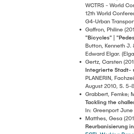
WCTRS - World Conf
12th World Conferen
G4-Urban Transport
Gaffron, Philine (20
"Bicycles" | "Pede
Button, Kenneth J. 
Edward Elgar. (Elg
Gertz, Carsten (201
Integrierte Stadt
PLANERIN, Fachzeits
August 2010, S. 5-8
Grabbert, Femke; M
Tackling the challe
In: Greenport June 
Matthes, Gesa (201
Reurbanisierung i