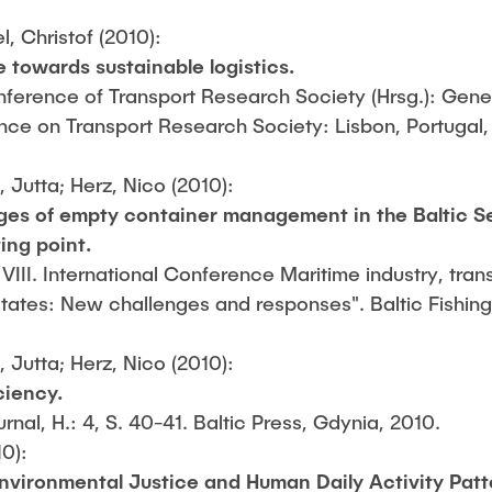
l, Christof (2010):
 towards sustainable logistics.
erence of Transport Research Society (Hrsg.): Gene
ce on Transport Research Society: Lisbon, Portugal, 
, Jutta; Herz, Nico (2010):
ges of empty container management in the Baltic S
ing point.
III. International Conference Maritime industry, trans
states: New challenges and responses". Baltic Fishin
, Jutta; Herz, Nico (2010):
ciency.
rnal, H.: 4, S. 40-41. Baltic Press, Gdynia, 2010.
10):
nvironmental Justice and Human Daily Activity Patt