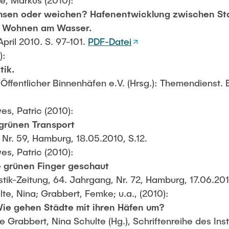
e, Markus (2010):
sen oder weichen? Hafenentwicklung zwischen St
d Wohnen am Wasser.
pril 2010. S. 97-101.
PDF-Datei
):
tik.
ffentlicher Binnenhäfen e.V. (Hrsg.): Themendienst. B
es, Patric (2010):
 grünen Transport
Nr. 59, Hamburg, 18.05.2010, S.12.
es, Patric (2010):
e grünen Finger geschaut
ik-Zeitung, 64. Jahrgang, Nr. 72, Hamburg, 17.06.201
lte, Nina; Grabbert, Femke; u.a., (2010):
Wie gehen Städte mit ihren Häfen um?
 Grabbert, Nina Schulte (Hg.), Schriftenreihe des Insti