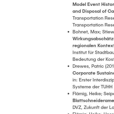
Model Event Histor
and Disposal of Ca
Transportation Res
Transportation Res
Bohnet, Max; Stiew
Wirkungsabschätz
regionalen Kontex
Institut für Stadt
Bedeutung der Kost
Drewes, Patric (201
Corporate Sustaina
in: Erster Interdi
Systeme der TUHH (
Flämig, Heike; Seip
Blattschneiderame
DVZ, Zukunft der Lo