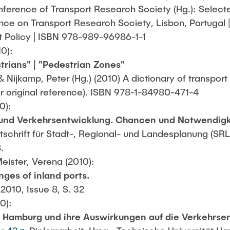
erence of Transport Research Society (Hg.): Select
ce on Transport Research Society, Lisbon, Portugal |
 Policy | ISBN 978-989-96986-1-1
10):
strians" | "Pedestrian Zones"
& Nijkamp, Peter (Hg.) (2010) A dictionary of transpor
ar original reference). ISBN 978-1-84980-471-4
0):
- und Verkehrsentwicklung. Chancen und Notwendigk
chrift für Stadt-, Regional- und Landesplanung (SRL) (
.
eister, Verena (2010):
nges of inland ports.
2010, Issue 8, S. 32
0):
n Hamburg und ihre Auswirkungen auf die Verkehrse