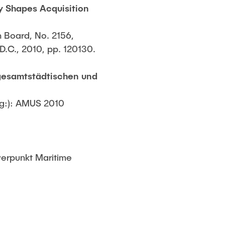
ty Shapes Acquisition
 Board, No. 2156,
.C., 2010, pp. 120130.
gesamtstädtischen und
g:): AMUS 2010 
werpunkt Maritime