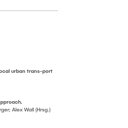
ocal urban trans-port
approach.
ger; Alex Wall (Hrsg.)