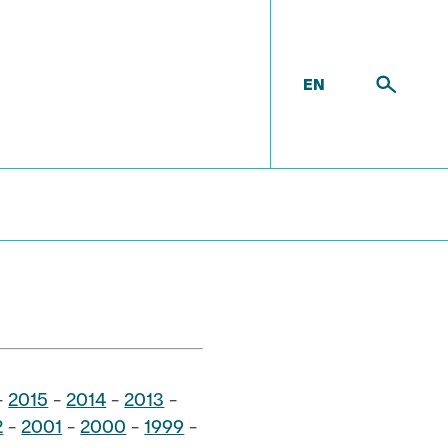
EN
nning
-
2015
-
2014
-
2013
-
2
-
2001
-
2000
-
1999
-