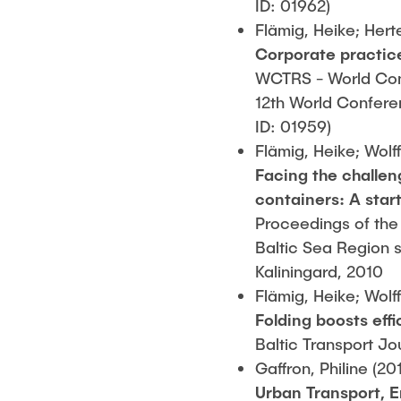
ID: 01962)
Flämig, Heike; Herte
Corporate practice
WCTRS - World Conf
12th World Conferen
ID: 01959)
Flämig, Heike; Wolff
Facing the challen
containers: A start
Proceedings of the V
Baltic Sea Region 
Kaliningard, 2010
Flämig, Heike; Wolff
Folding boosts effi
Baltic Transport Jou
Gaffron, Philine (20
Urban Transport, E