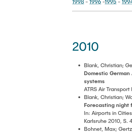
1998
-
1996
-
1995
-
199
2010
Blank, Christian; G
Domestic German Ai
systems
ATRS Air Transport
Blank, Christian; W
Forecasting night 
In: Airports in Cit
Karlsruhe 2010, S. 
Bohnet, Max; Gertz