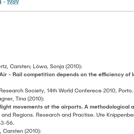
4
-
1989
ertz, Carsten; Löwa, Sonja (2010):
r - Rail competition depends on the efficiency of l
 Research Society, 14th World Conferece 2010, Porto.
agner, Tina (2010):
flight movements at the airports. A methodological 
ies and Regions. Research and Practise. Ute Knippenber
43-56.
, Carsten (2010):