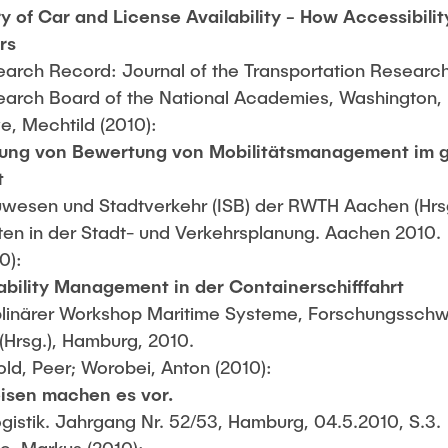
y of Car and License Availability - How Accessibili
rs
earch Record: Journal of the Transportation Research
earch Board of the National Academies, Washington, D
e, Mechtild (2010):
ung von Bewertung von Mobilitätsmanagement im 
t
bauwesen und Stadtverkehr (ISB) der RWTH Aachen (Hrs
en in der Stadt- und Verkehrsplanung. Aachen 2010.
0):
bility Management in der Containerschifffahrt
sziplinärer Workshop Maritime Systeme, Forschungssch
Hrsg.), Hamburg, 2010.
old, Peer; Worobei, Anton (2010):
isen machen es vor.
gistik. Jahrgang Nr. 52/53, Hamburg, 04.5.2010, S.3.