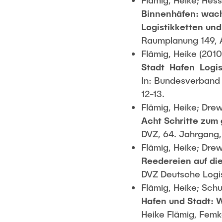
Flämig, Heike; Hess
Binnenhäfen: wach
Logistikketten un
Raumplanung 149, A
Flämig, Heike (2010
Stadt  Hafen  Logis
In: Bundesverband Ö
12-13.
Flämig, Heike; Drew
Acht Schritte zum
DVZ, 64. Jahrgang, 
Flämig, Heike; Drew
Reedereien auf di
DVZ Deutsche Logist
Flämig, Heike; Schu
Hafen und Stadt: 
Heike Flämig, Femke