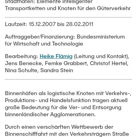
Stadthafen: Elemente intelligenter
PUBLIKATIONEN
Abgeschlossene studentische Arbeiten
Buchtipps
Transportketten und Knoten für den Güterverkehr
Siedlungsstruktur und Verkehrsplanung
Medien
Laufzeit: 15.12.2007 bis 28.02.2011
Verkehrs- und Logistikknoten
Auftraggeber/Finanzierung: Bundesministerium
für Wirtschaft und Technologie
Bearbeitung:
Heike Flämig
(Leitung und Kontakt),
Jens Benecke, Femke Grabbert, Christof Hertel,
Nina Schulte, Sandra Stein
Binnenhäfen als logistische Knoten mit Verkehrs-,
Produktions- und Handelsfunktion tragen aktuell
große Bedeutung für die Ver- und Entsorgung
binnenländischer Agglomerationen.
Durch einen verschärften Wettbewerb der
Binnenschifffahrt mit den Verkehrsträgern Straße