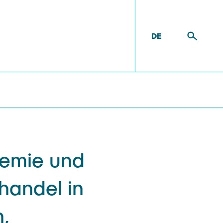
DE
S ONLINE-HANDELS AUF DEN EINZELHANDEL IN
emie und
n
handel in
,