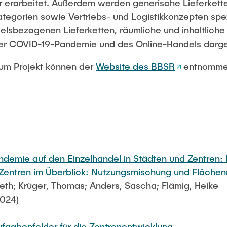
er erarbeitet. Außerdem werden generische Lieferket
egorien sowie Vertriebs- und Logistikkonzepten spezi
elsbezogenen Lieferketten, räumliche und inhaltlich
der COVID-19-Pandemie und des Online-Handels darges
zum Projekt können der
Website des BBSR
entnomme
demie auf den Einzelhandel in Städten und Zentren:
 Zentren im Überblick: Nutzungsmischung und Fläch
beth; Krüger, Thomas; Anders, Sascha; Flämig, Heike
2024)
ufgabenfelder für die Zentrenentwicklung