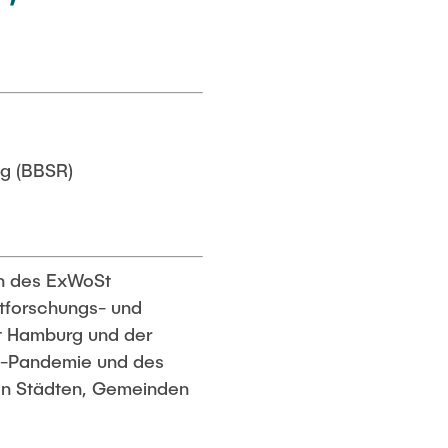
ng (BBSR)
en des ExWoSt
tforschungs- und
ät Hamburg und der
19-Pandemie und des
von Städten, Gemeinden