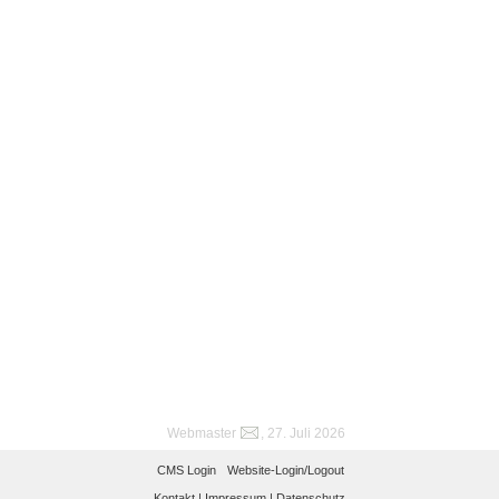
Webmaster
, 27. Juli 2026
CMS Login
Website-Login/Logout
Kontakt |
Impressum |
Datenschutz