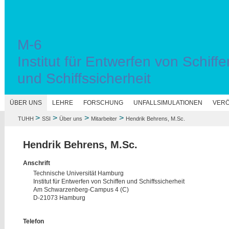
M-6
Institut für Entwerfen von Schiffe
und Schiffssicherheit
N
ÜBER UNS
LEHRE
FORSCHUNG
UNFALLSIMULATIONEN
VERÖ
>
>
>
>
TUHH
SSI
Über uns
Mitarbeiter
Hendrik Behrens, M.Sc.
Hendrik Behrens, M.Sc.
Anschrift
Technische Universität Hamburg
Institut für Entwerfen von Schiffen und Schiffssicherheit
Am Schwarzenberg-Campus 4 (C)
D-21073 Hamburg
Telefon