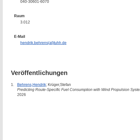
040-30601-6070
Raum
3.012
E-Mail
hendrik.behrens(at)tuhh.de
Veröffentlichungen
1.
Behrens,Hendrik
; Krüger,Stefan
Predicting Route-Specific Fuel Consumption with Wind Propulsion Syst
2026