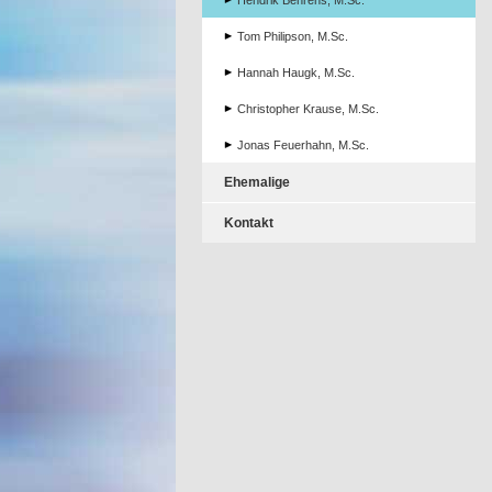
Hendrik Behrens, M.Sc.
Tom Philipson, M.Sc.
Hannah Haugk, M.Sc.
Christopher Krause, M.Sc.
Jonas Feuerhahn, M.Sc.
Ehemalige
Kontakt