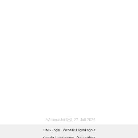
Webmaster
, 27. Juli 2026
CMS Login
Website-Login/Logout
Kontakt |
Impressum |
Datenschutz