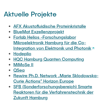
STUDIERENDENARBEITEN
Aktuelle Projekte
Hodeplio
Aufbau- und Verbindungstechnik
MITARBEITENDE
MiMoSe II
Reinraum
AFX Akustofluidische Proteinkristalle
BlueMat Exzellenzprojekt
AKTUELLES
Forlab Helios -Forschungslabor
Publikationsliste
Analytik
Mikroelektronik Hamburg für die Co-
Integration von Elektronik und Photonik
QSea
Hodeplio
HQC Hamburg Quanten Computing
MiMoSe II
Rewire
QSea
Rewire Ph.D. Network „Marie Sklodowska-
SFB SMARTe Reaktoren
Curie Actions“ Horizon Europe
SFB (Sonderforschungsbereich) Smarte
Reaktoren für die Verfahrenstechnik der
Zukunft Hamburg