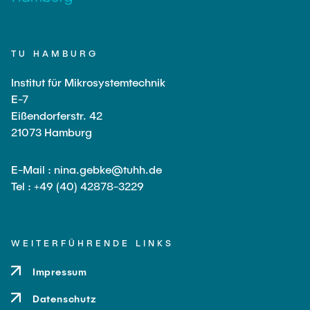
STUDIERENDENARBEITEN
Hodeplio
Aufbau- und Verbindungstechnik
MITARBEITENDE
TU HAMBURG
MiMoSe II
Reinraum
Institut für Mikrosystemtechnik
E-7
AKTUELLES
Publikationsliste
Analytik
Eißendorferstr. 42
21073 Hamburg
QSea
E-Mail : nina.gebke@tuhh.de
Tel : +49 (40) 42878-3229
Rewire
SFB SMARTe Reaktoren
WEITERFÜHRENDE LINKS
Impressum
Datenschutz