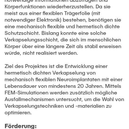
STUDIERENDENARBEITEN
Körperfunktionen wiederherzustellen. Da sie
meist aus einer flexiblen Trägerfolie (mit
Hodeplio
Aufbau- und Verbindungstechnik
notwendiger Elektronik) bestehen, benötigen sie
MITARBEITENDE
eine mechanisch flexible und hermetisch dichte
MiMoSe II
Reinraum
Schutzschicht. Bislang konnte eine solche
Verkapselungsschicht, die sich im menschlichen
AKTUELLES
Körper über eine längere Zeit als stabil erweisen
Publikationsliste
Analytik
würde, nicht realisiert werden.
QSea
Ziel des Projektes ist die Entwicklung einer
hermetisch dichten Verkapselung von
Rewire
mechanisch flexiblen Neuroimplantaten mit einer
Lebensdauer von mindestens 20 Jahren. Mittels
FEM-Simulationen werden zusätzlich mögliche
SFB SMARTe Reaktoren
Ausfallmechanismen untersucht, um die Wahl von
Verkapselungstechniken und -materialien zu
optimieren.
Förderung: