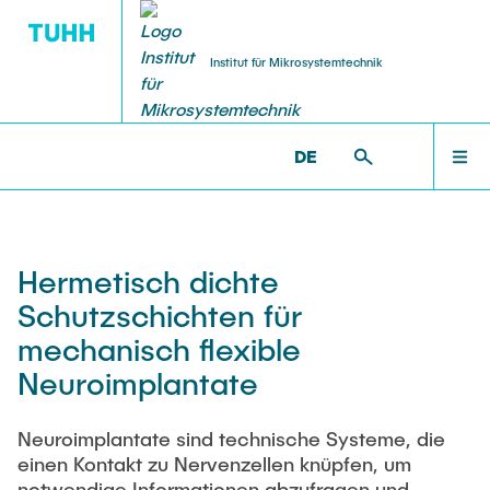
Institut für Mikrosystemtechnik
DE
TECHNOLOGIE
FORSCHUNG
STARTSEITE
MST >
FORSCHUNG
AFX Akustofluidische Proteinkristalle
Neuanschaffungen (aus Forlab/Helios)
FORSCHUNG
Hermetisch dichte
BlueMat Exzellenzcluster
Photolithographie
Schutzschichten für
TECHNOLOGIE
mechanisch flexible
ForLab HELIOS
Abscheideverfahren
Neuroimplantate
LEHRE
Forschungsberichte
Strukturierungs-verfahren
Neuroimplantate sind technische Systeme, die
einen Kontakt zu Nervenzellen knüpfen, um
Hamburg Quanten Computing (HQC)
Probenbearbeitung
notwendige Informationen abzufragen und