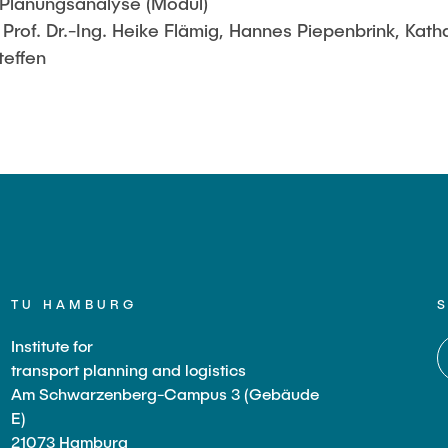
 Planungsanalyse (Modul)
f, Prof. Dr.-Ing. Heike Flämig, Hannes Piepenbrink, Kat
teffen
TU HAMBURG
Institute for
transport planning and logistics
Am Schwarzenberg-Campus 3 (Gebäude
E)
21073 Hamburg