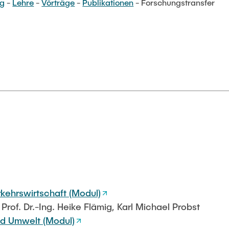
ng
-
Lehre
-
Vörträge
-
Publikationen
- Forschungstransfer
kehrswirtschaft (Modul)
, Prof. Dr.-Ing. Heike Flämig, Karl Michael Probst
und Umwelt (Modul)