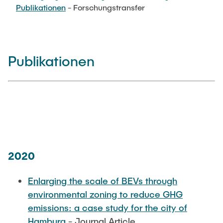
PUBLIKATIONEN
Publikationen
- Forschungstransfer
Abgeschlossene studentische Arbeiten
Buchtipps
Siedlungsstruktur und Verkehrsplanung
Medien
Verkehrs- und Logistikknoten
Publikationen
2020
Enlarging the scale of BEVs through
environmental zoning to reduce GHG
emissions: a case study for the city of
Hamburg
- Journal Article