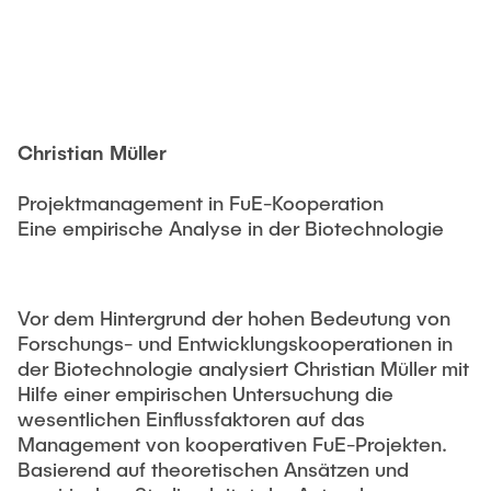
STUDIUM
Responsible Leadership and Communication
Publikationen
Innovationsmanagement
Institutsberichte
PRAXIS
Unternehmensberatung
Dissertationen & Habilitationen
Sustainable Innovation Management
Christian Müller
Herausgeberbände
AKTUELLES
Agile Design Methods
Arbeitspapiere
Projektmanagement in FuE-Kooperation
Digitalization & Innovation
Eine empirische Analyse in der Biotechnologie
Konferenzbeiträge
Social Innovation & Entrepreneurship
Journal Paper
Foundations of Corporate Management
Vor dem Hintergrund der hohen Bedeutung von
Forschungsprojekte
Abschlussarbeiten
Forschungs- und Entwicklungskooperationen in
der Biotechnologie analysiert Christian Müller mit
Drittmittelprojekte
Hilfe einer empirischen Untersuchung die
MSc. GTIME
wesentlichen Einflussfaktoren auf das
Management von kooperativen FuE-Projekten.
Forschungskolloquium - TIM-Forsch
University Innovation Fellows
Basierend auf theoretischen Ansätzen und