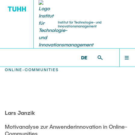
Institut für Technologie- und
Innovationsmanagement
FORSCHUNG
INSTITUT
STUDIUM
PRAXIS
STARTSEITE
TIM >
FORSCHUNG >
PUBLIKATIONEN >
DISSERTATIONEN & HABILITATIONEN >
DE
MOTIVANALYSE ZUR ANWENDERINNOVATION IN
Kontakt und Anfahrt
Forschungsschwerpunkte
Lehrangebote
Weiterbildung
INSTITUT
ONLINE-COMMUNITIES
Open Innovation
Product Planning
Trainingsinhalte
Center for Frugal Innovation
Sustainable Innovation
Technology Management
Trainingsformate
TEAM
Global & Frugal Innovation
Global Innovation Management
Organisatorisches
Datenschutzerklärung
Healthcare and Aging
Intercultural Management and Communication
Lars Janzik
FORSCHUNG
Angewandte Forschung
User Innovation
Innovation Debates
Motivanalyse zur Anwenderinnovation in Online-
Innovation Process
Foundations of Business Management
Beratung
Communities