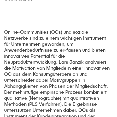
STUDIUM
Responsible Leadership and Communication
Publikationen
Innovationsmanagement
Institutsberichte
PRAXIS
Unternehmensberatung
Dissertationen & Habilitationen
Online-Communities (OCs) und soziale
Sustainable Innovation Management
Herausgeberbände
Netzwerke sind zu einem wichtigen Instrument
AKTUELLES
Agile Design Methods
für Unternehmen geworden, um
Arbeitspapiere
Digitalization & Innovation
Anwenderbedürfnisse zu er-fassen und bieten
Konferenzbeiträge
innovatives Potential für die
Social Innovation & Entrepreneurship
Neuproduktentwicklung. Lars Janzik analysiert
Journal Paper
Foundations of Corporate Management
die Motivation von Mitgliedern einer innovativen
OC aus dem Konsumgüterbereich und
Forschungsprojekte
unterscheidet dabei Motivgruppen in
Abschlussarbeiten
Abhängigkeiten von Phasen der Mitgliedschaft.
Drittmittelprojekte
Der mehrstufige empirische Prozess kombiniert
MSc. GTIME
qualitative (Netnographie) mit quantitativen
Methoden (PLS Verfahren). Die Ergebnisse
Forschungskolloquium - TIM-Forsch
University Innovation Fellows
unterstützen Unternehmen dabei, OCs als
Instrument der Kundenintegration und der