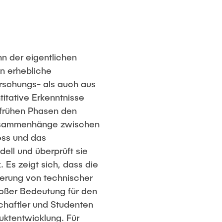
nn der eigentlichen
en erhebliche
rschungs- als auch aus
itative Erkenntnisse
r frühen Phasen den
Zusammenhänge zwischen
ess und das
dell und überprüft sie
 Es zeigt sich, dass die
ierung von technischer
roßer Bedeutung für den
chaftler und Studenten
ktentwicklung. Für