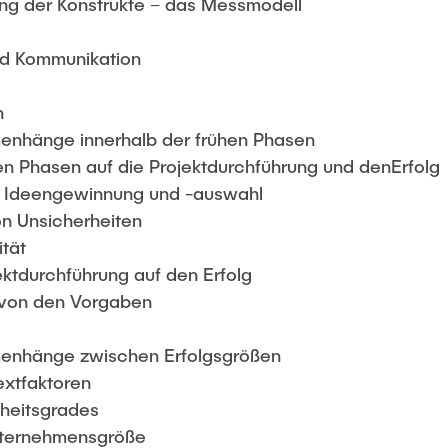
ung der Konstrukte – das Messmodell
nd Kommunikation
n
enhänge innerhalb der frühen Phasen
en Phasen auf die Projektdurchführung und denErfolg
äre Ideengewinnung und -auswahl
on Unsicherheiten
ität
ektdurchführung auf den Erfolg
 von den Vorgaben
enhänge zwischen Erfolgsgrößen
extfaktoren
uheitsgrades
Unternehmensgröße