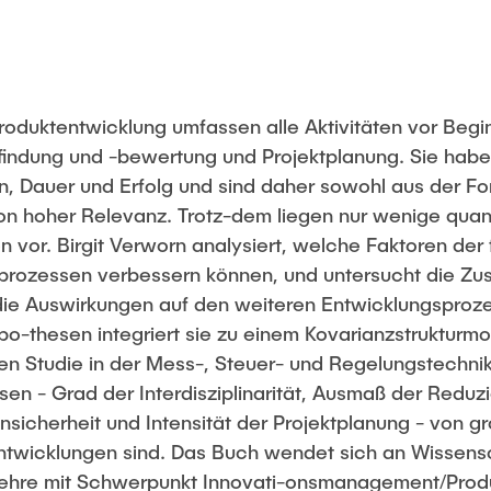
roduktentwicklung umfassen alle Aktivitäten vor Begi
nfindung und -bewertung und Projektplanung. Sie hab
, Dauer und Erfolg und sind daher sowohl aus der Fo
on hoher Relevanz. Trotz-dem liegen nur wenige quant
n vor. Birgit Verworn analysiert, welche Faktoren de
sprozessen verbessern können, und untersucht die 
die Auswirkungen auf den weiteren Entwicklungsproz
po-thesen integriert sie zu einem Kovarianzstrukturmo
hen Studie in der Mess-, Steuer- und Regelungstechnik.
sen - Grad der Interdisziplinarität, Ausmaß der Reduz
nsicherheit und Intensität der Projektplanung - von g
ntwicklungen sind. Das Buch wendet sich an Wissens
slehre mit Schwerpunkt Innovati-onsmanagement/Produ