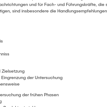
chrichtungen und für Fach- und Führungskräfte, die s
igen, sind insbesondere die Handlungsempfehlungen 
is
hniss
d Zielsetzung
 Eingrenzung der Untersuchung
hensweise
tersuchung der frühen Phasen
g