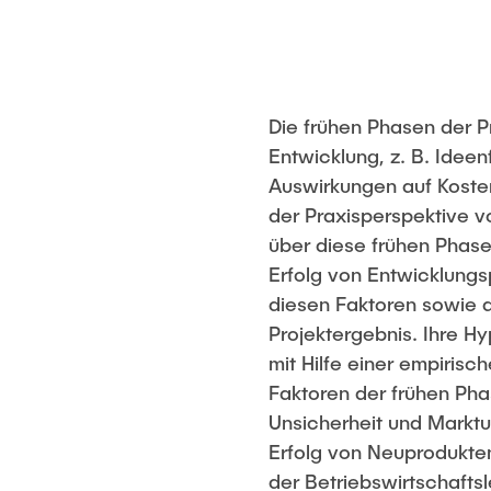
Beratung
Foundations of Business
Management
Responsible Leadership and
Communication
Die frühen Phasen der P
Innovationsmanagement
Entwicklung, z. B. Idee
Unternehmensberatung
Auswirkungen auf Kosten
Sustainable Innovation
der Praxisperspektive v
Management
über diese frühen Phase
Agile Design Methods
Erfolg von Entwicklung
diesen Faktoren sowie 
Digitalization & Innovation
Projektergebnis. Ihre Hy
Social Innovation &
mit Hilfe einer empirisc
Entrepreneurship
Faktoren der frühen Pha
Foundations of Corporate
Unsicherheit und Marktu
Management
Erfolg von Neuprodukte
der Betriebswirtschaft