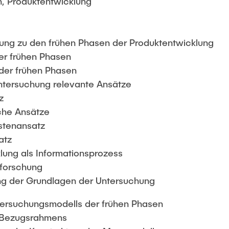
on, Produktentwicklung
hung zu den frühen Phasen der Produktentwicklung
der frühen Phasen
 der frühen Phasen
Untersuchung relevante Ansätze
z
sche Ansätze
ostenansatz
atz
lung als Informationsprozess
nforschung
g der Grundlagen der Untersuchung
ntersuchungsmodells der frühen Phasen
s Bezugsrahmens