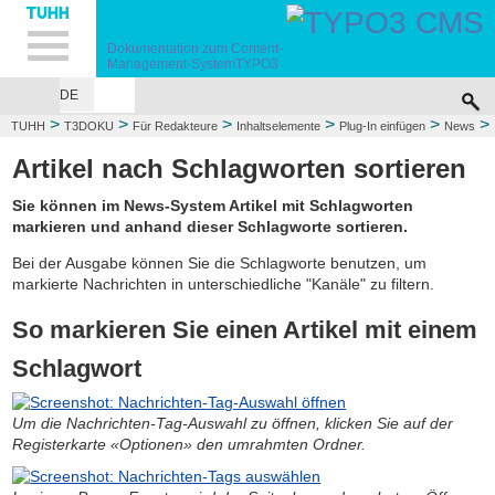
Hauptnavigation
Unternavigation
Inhalt
Suche
Dokumentation zum
Content-
Management-System
TYPO3
DE
>
>
>
>
>
>
TUHH
T3DOKU
Für Redakteure
Inhaltselemente
Plug-In einfügen
News
>
Anwendungsfälle
Artikel sortieren
Artikel nach Schlagworten sortieren
Sie können im News-System Artikel mit Schlagworten
markieren und anhand dieser Schlagworte sortieren.
Bei der Ausgabe können Sie die Schlagworte benutzen, um
markierte Nachrichten in unterschiedliche "Kanäle" zu filtern.
So markieren Sie einen Artikel mit einem
Schlagwort
Um die Nachrichten-Tag-Auswahl zu öffnen, klicken Sie auf der
Registerkarte «Optionen» den umrahmten Ordner.