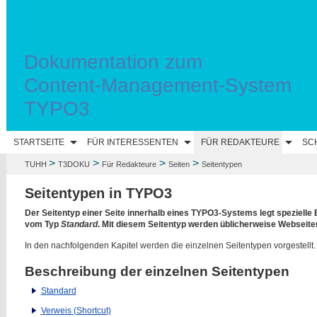
Dokumentation zum
Content-Management-System
TYPO3
STARTSEITE
FÜR INTERESSENTEN
FÜR REDAKTEURE
SC
>
>
>
>
TUHH
T3DOKU
Für Redakteure
Seiten
Seitentypen
Seitentypen in TYPO3
Der Seitentyp einer Seite innerhalb eines TYPO3-Systems legt spezielle 
vom Typ
Standard
. Mit diesem Seitentyp werden üblicherweise Webseiteni
In den nachfolgenden Kapitel werden die einzelnen Seitentypen vorgestellt.
Beschreibung der einzelnen Seitentypen
Standard
Verweis (Shortcut)