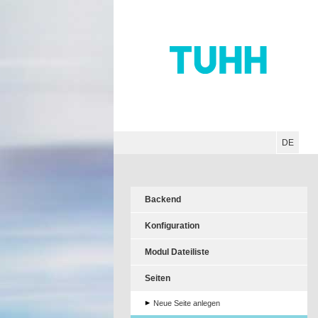
Hauptnavigation
Unternavigation
Inhalt
Suche
DE
Backend
Konfiguration
Modul Dateiliste
Seiten
Neue Seite anlegen