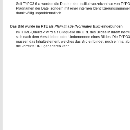
Seit TYPO3 6.x werden die Dateien der Institutsverzeichnisse von TYPO3
Pfadnamen der Datei sondern mit einer internen Identifizierungsnumme
damit völlig unproblematisch.
Das Bild wurde im
RTE
als
Plain Image (Normales Bild)
eingebunden
Im HTML-Quelltext wird als Bildquelle die URL des Bildes in Ihrem Inst
sich nach dem Verschieben oder Umbenennen eines Bildes. Die TYPO3-int
müssen das Inhaltselement, welches das Bild einbindet, noch einmal ab
die korrekte URL generieren kann.