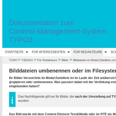
Dokumentation zum
Content-Management-System
TYPO3
STARTSEITE
FÜR INTERESSENTEN
FÜR REDAKTEURE
SC
>
>
>
>
TUHH
T3DOKU
Für Redakteure
Bilder
Bilddateien im Modul Dateiliste ve
Bilddateien umbenennen oder im Filesyst
Ihr Bilder-Verzeichnis im Modul
Dateiliste
ist im Laufe der Zeit unübersic
gruppieren oder umbenennen. Was passiert dabei mit der Verlinkung von
eingebunden haben?
Das Nachfolgende gilt nur für Bilder, die
nach der Umstellung auf TY
wurden.
Das Bild wurde mit dem Content Element
Text&Media
oder im
RTE
als
Ma