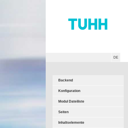
Hauptnavigation
Unternavigation
Inhalt
Suche
DE
Backend
Konfiguration
Modul Dateiliste
Seiten
Inhaltselemente