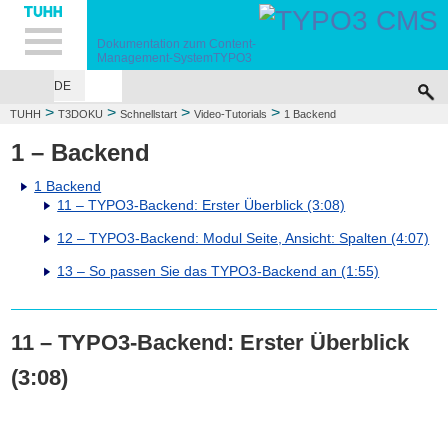
Hauptnavigation
Unternavigation
Inhalt
Suche
Dokumentation zum
Content-
Management-System
TYPO3
DE
>
>
>
>
TUHH
T3DOKU
Schnellstart
Video-Tutorials
1 Backend
1 – Backend
1 Backend
11 – TYPO3-Backend: Erster Überblick (3:08)
12 – TYPO3-Backend: Modul Seite, Ansicht: Spalten (4:07)
13 – So passen Sie das TYPO3-Backend an (1:55)
11 – TYPO3-Backend: Erster Überblick
(3:08)