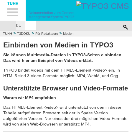
Hauptnavigation
Unternavigation
Inhalt
Suche
Dokumentation zum
Content-
Management-System
TYPO3
DE
>
>
>
TUHH
T3DOKU
Für Redakteure
Medien
Einbinden von Medien in TYPO3
Sie können Multimedia-Dateien in TYPO3-Seiten einbinden.
Das wird hier am Beispiel von Videos erklärt.
TYPO3 bindet Videos mit dem HTML5-Element <video> ein. In
HTML5 sind 3 Video-Formate möglich: MP4, WebM, und Ogg.
Unterstützte Browser und Video-Formate
Warum wir MP4 empfehlen
Das HTML5-Element <video> wird unterstützt von den in dieser
Tabelle aufgeführten Browsern seit der in Spalte Version
aufgeführten Version. Nur eines der drei möglichen Video-Formate
wird von allen Web-Browsern unterstützt: MP4.