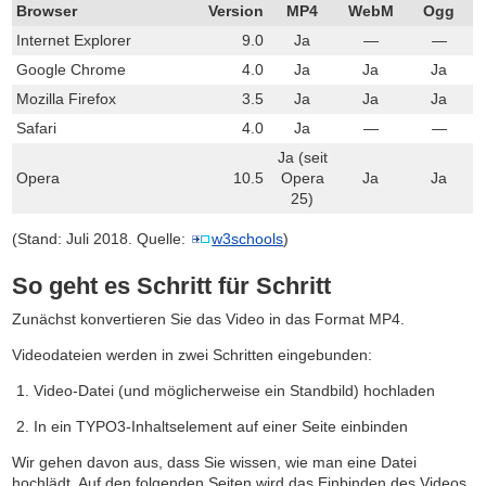
Browser
Version
MP4
WebM
Ogg
Internet Explorer
9.0
Ja
—
—
Google Chrome
4.0
Ja
Ja
Ja
Mozilla Firefox
3.5
Ja
Ja
Ja
Safari
4.0
Ja
—
—
Ja (seit
Opera
10.5
Opera
Ja
Ja
25)
(Stand: Juli 2018. Quelle:
w3schools
)
So geht es Schritt für Schritt
Zunächst konvertieren Sie das Video in das Format MP4.
Videodateien werden in zwei Schritten eingebunden:
Video-Datei (und möglicherweise ein Standbild) hochladen
In ein TYPO3-Inhaltselement auf einer Seite einbinden
Wir gehen davon aus, dass Sie wissen, wie man eine Datei
hochlädt. Auf den folgenden Seiten wird das Einbinden des Videos