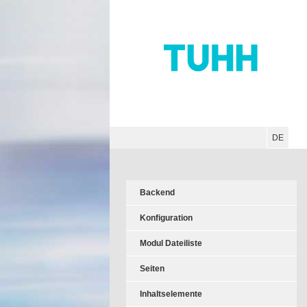
Hauptnavigation
Unternavigation
Inhalt
Suche
DE
Backend
Konfiguration
Modul Dateiliste
Seiten
Inhaltselemente