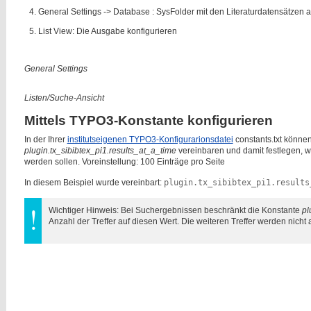
General Settings -> Database : SysFolder mit den Literaturdatensätzen
List View: Die Ausgabe konfigurieren
General Settings
Listen/Suche-Ansicht
Mittels TYPO3-Konstante konfigurieren
In der Ihrer
institutseigenen TYPO3-Konfigurarionsdatei
constants.txt könne
plugin.tx_sibibtex_pi1.results_at_a_time
vereinbaren und damit festlegen, w
werden sollen. Voreinstellung: 100 Einträge pro Seite
In diesem Beispiel wurde vereinbart:
plugin.tx_sibibtex_pi1.results
Wichtiger Hinweis: Bei Suchergebnissen beschränkt die Konstante
pl
Anzahl der Treffer auf diesen Wert. Die weiteren Treffer werden nicht