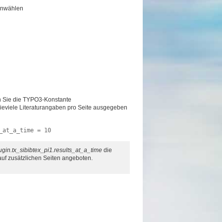
 anwählen
n Sie die TYPO3-Konstante
ieviele Literaturangaben pro Seite ausgegeben
_at_a_time = 10
ugin.tx_sibibtex_pi1.results_at_a_time
die
 auf zusätzlichen Seiten angeboten.