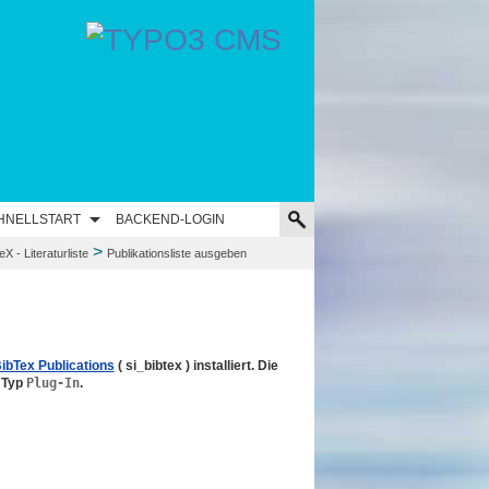
HNELLSTART
BACKEND-LOGIN
>
X - Literaturliste
Publikationsliste ausgeben
ibTex Publications
( si_bibtex ) installiert. Die
m Typ
Plug-In
.