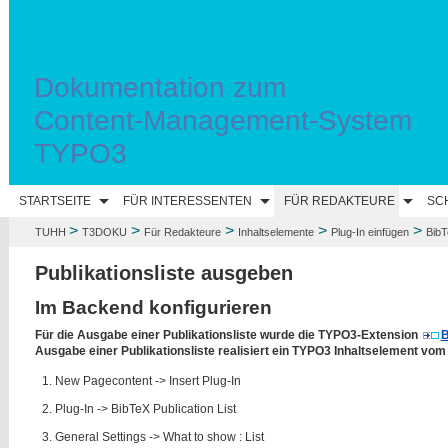
Dokumentation zum
Content-Management-System
TYPO3
STARTSEITE
FÜR INTERESSENTEN
FÜR REDAKTEURE
SC
>
>
>
>
>
TUHH
T3DOKU
Für Redakteure
Inhaltselemente
Plug-In einfügen
BibTe
Publikationsliste ausgeben
Im Backend konfigurieren
Für die Ausgabe einer Publikationsliste wurde die TYPO3-Extension
B
Ausgabe einer Publikationsliste realisiert ein TYPO3 Inhaltselement vo
New Pagecontent -> Insert Plug-In
Plug-In -> BibTeX Publication List
General Settings -> What to show : List