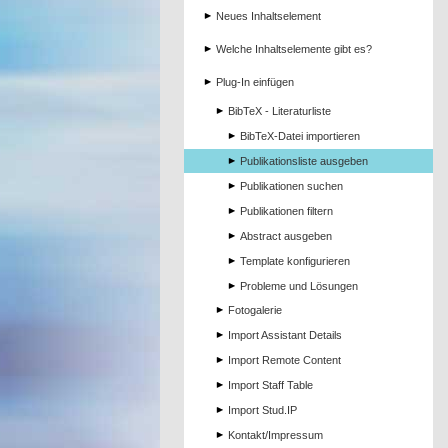
Neues Inhaltselement
Welche Inhaltselemente gibt es?
Plug-In einfügen
BibTeX - Literaturliste
BibTeX-Datei importieren
Publikationsliste ausgeben
Publikationen suchen
Publikationen filtern
Abstract ausgeben
Template konfigurieren
Probleme und Lösungen
Fotogalerie
Import Assistant Details
Import Remote Content
Import Staff Table
Import Stud.IP
Kontakt/Impressum