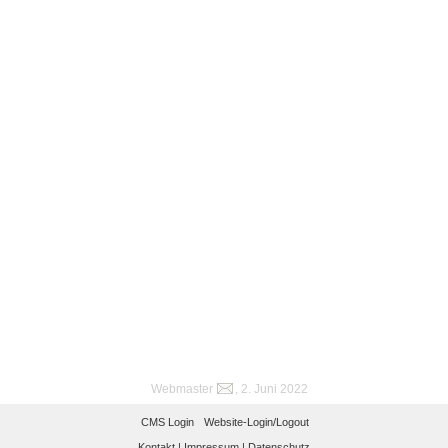
Webmaster
, 2. Juni 2022
CMS Login
Website-Login/Logout
Kontakt |
Impressum |
Datenschutz