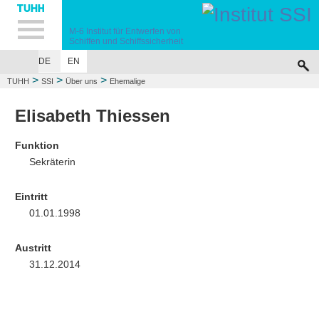
Hauptnavigation
Unternavigation
Inhalt
Suche
M-6
Institut für Entwerfen von
Schiffen
und Schiffssicherheit
DE
EN
ÜBER UNS
LEHRE
FORSCHUNG
UNFALLSIMULATIONEN
VERÖF
>
>
>
TUHH
SSI
Über uns
Ehemalige
Elisabeth Thiessen
Funktion
Sekräterin
Eintritt
01.01.1998
Austritt
31.12.2014