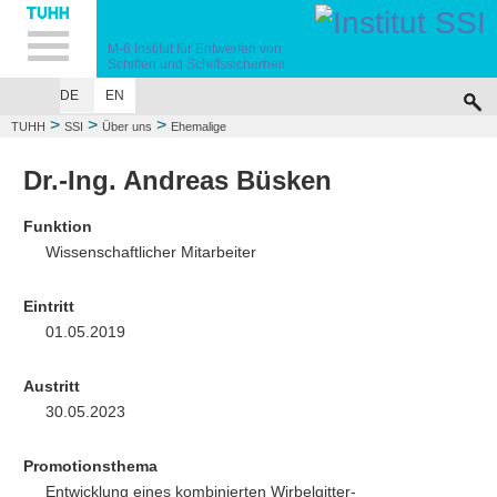
Hauptnavigation
Unternavigation
Inhalt
Suche
M-6
Institut für Entwerfen von
Schiffen
und Schiffssicherheit
DE
EN
ÜBER UNS
LEHRE
FORSCHUNG
UNFALLSIMULATIONEN
VERÖF
>
>
>
TUHH
SSI
Über uns
Ehemalige
Dr.-Ing. Andreas Büsken
Funktion
Wissenschaftlicher Mitarbeiter
Eintritt
01.05.2019
Austritt
30.05.2023
Promotionsthema
Entwicklung eines kombinierten Wirbelgitter-