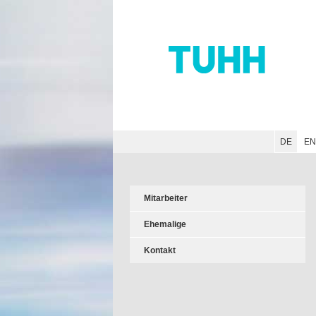
Hauptnavigation
Unternavigation
Inhalt
Suche
DE
E
Mitarbeiter
Ehemalige
Kontakt