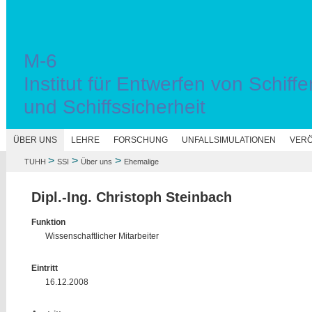
M-6
Institut für Entwerfen von Schiffe
und Schiffssicherheit
N
ÜBER UNS
LEHRE
FORSCHUNG
UNFALLSIMULATIONEN
VERÖ
>
>
>
TUHH
SSI
Über uns
Ehemalige
Dipl.-Ing. Christoph Steinbach
Funktion
Wissenschaftlicher Mitarbeiter
Eintritt
16.12.2008