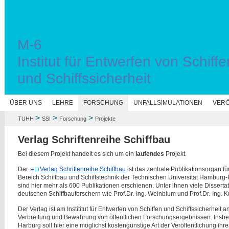
M-6
Institut für Entwerfen von Schiffe
und Schiffssicherheit
N
ÜBER UNS
LEHRE
FORSCHUNG
UNFALLSIMULATIONEN
VERÖ
>
>
>
TUHH
SSI
Forschung
Projekte
Verlag Schriftenreihe Schiffbau
Bei diesem Projekt handelt es sich um ein
laufendes
Projekt.
Der
Verlag Schriftenreihe Schiffbau
ist das zentrale Publikationsorgan f
Bereich Schiffbau und Schiffstechnik der Technischen Universität Hamburg
sind hier mehr als 600 Publikationen erschienen. Unter ihnen viele Dissert
deutschen Schiffbauforschern wie Prof.Dr.-Ing. Weinblum und Prof.Dr.-Ing. K
Der Verlag ist am Instititut für Entwerfen von Schiffen und Schiffssicherheit 
Verbreitung und Bewahrung von öffentlichen Forschungsergebnissen. In
Harburg soll hier eine möglichst kostengünstige Art der Veröffentlichung i