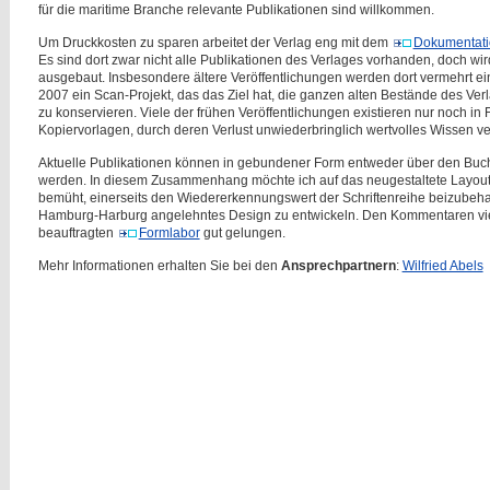
für die maritime Branche relevante Publikationen sind willkommen.
Um Druckkosten zu sparen arbeitet der Verlag eng mit dem
Dokumentati
Es sind dort zwar nicht alle Publikationen des Verlages vorhanden, doch wir
ausgebaut. Insbesondere ältere Veröffentlichungen werden dort vermehrt ein
2007 ein Scan-Projekt, das das Ziel hat, die ganzen alten Bestände des Ver
zu konservieren. Viele der frühen Veröffentlichungen existieren nur noch 
Kopiervorlagen, durch deren Verlust unwiederbringlich wertvolles Wissen v
Aktuelle Publikationen können in gebundener Form entweder über den Buchh
werden. In diesem Zusammenhang möchte ich auf das neugestaltete Layou
bemüht, einerseits den Wiedererkennungswert der Schriftenreihe beizubeha
Hamburg-Harburg angelehntes Design zu entwickeln. Den Kommentaren viele
beauftragten
Formlabor
gut gelungen.
Mehr Informationen erhalten Sie bei den
Ansprechpartnern
:
Wilfried Abels