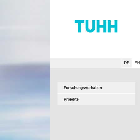
Hauptnavigation
Unternavigation
Inhalt
Suche
DE
E
Forschungsvorhaben
Projekte