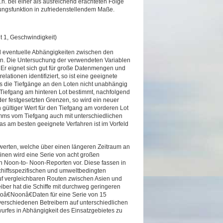
.h. bei einer als ausreichend erachteten Folge
ilungsfunktion in zufriedenstellendem Maße.
t 1, Geschwindigkeit)
eld eventuelle Abhängigkeiten zwischen den
n. Die Untersuchung der verwendeten Variablen
. Er eignet sich gut für große Datenmengen und
ationen identifiziert, so ist eine geeignete
ass die Tiefgänge an den Loten nicht unabhängig
 Tiefgang am hinteren Lot bestimmt, nachfolgend
der festgesetzten Grenzen, so wird ein neuer
n gültiger Wert für den Tiefgang am vorderen Lot
imms vom Tiefgang auch mit unterschiedlichen
s am besten geeignete Verfahren ist im Vorfeld
sswerten, welche über einen längeren Zeitraum an
nen wird eine Serie von acht großen
en Noon-to- Noon-Reporten vor. Diese fassen in
chiffsspezifischen und umweltbedingten
 auf vergleichbaren Routen zwischen Asien und
eiber hat die Schiffe mit durchweg geringeren
oâ€Noonâ€Daten für eine Serie von 15
verschiedenen Betreibern auf unterschiedlichen
wurfes in Abhängigkeit des Einsatzgebietes zu