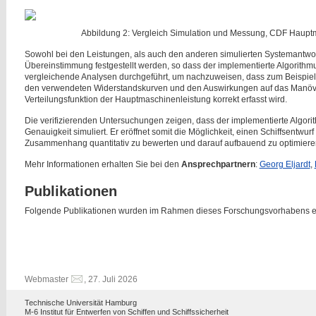
Abbildung 2: Vergleich Simulation und Messung, CDF Hauptm
Sowohl bei den Leistungen, als auch den anderen simulierten Systemantwor
Übereinstimmung festgestellt werden, so dass der implementierte Algorithm
vergleichende Analysen durchgeführt, um nachzuweisen, dass zum Beispie
den verwendeten Widerstandskurven und den Auswirkungen auf das Manövri
Verteilungsfunktion der Hauptmaschinenleistung korrekt erfasst wird.
Die verifizierenden Untersuchungen zeigen, dass der implementierte Algorit
Genauigkeit simuliert. Er eröffnet somit die Möglichkeit, einen Schiffsentwu
Zusammenhang quantitativ zu bewerten und darauf aufbauend zu optimiere
Mehr Informationen erhalten Sie bei den
Ansprechpartnern
:
Georg Eljardt
,
Publikationen
Folgende Publikationen wurden im Rahmen dieses Forschungsvorhabens ers
Webmaster
, 27. Juli 2026
Technische Universität Hamburg
M-6 Institut für Entwerfen von Schiffen und Schiffssicherheit