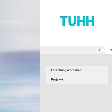
Hauptnavigation
Unternavigation
Inhalt
Suche
DE
E
Forschungsvorhaben
Projekte