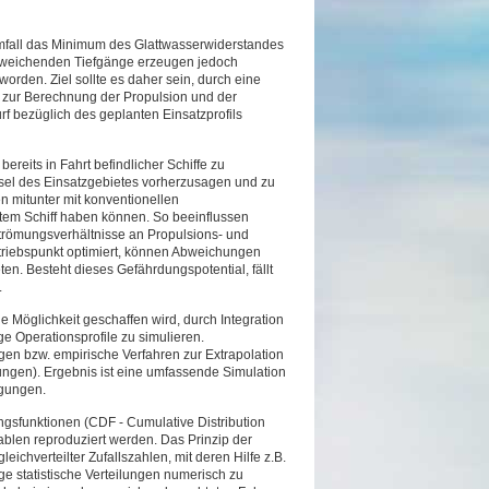
emfall das Minimum des Glattwasserwiderstandes
abweichenden Tiefgänge erzeugen jedoch
orden. Ziel sollte es daher sein, durch eine
zur Berechnung der Propulsion und der
rf bezüglich des geplanten Einsatzprofils
ereits in Fahrt befindlicher Schiffe zu
sel des Einsatzgebietes vorherzusagen und zu
 mitunter mit konventionellen
em Schiff haben können. So beeinflussen
trömungsverhältnisse an Propulsions- und
etriebspunkt optimiert, können Abweichungen
en. Besteht dieses Gefährdungspotential, fällt
.
ie Möglichkeit geschaffen wird, durch Integration
 Operationsprofile zu simulieren.
 bzw. empirische Verfahren zur Extrapolation
gen). Ergebnis ist eine umfassende Simulation
ngungen.
ungsfunktionen (CDF - Cumulative Distribution
ablen reproduziert werden. Das Prinzip der
chverteilter Zufallszahlen, mit deren Hilfe z.B.
ge statistische Verteilungen numerisch zu