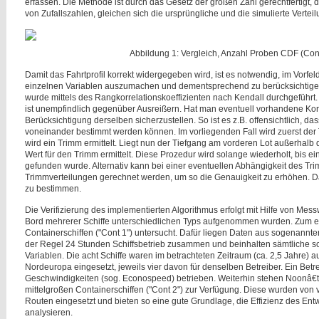
erfassen. Die Methode ist durch das Gesetz der großen Zahl gerechtfertigt, d
von Zufallszahlen, gleichen sich die ursprüngliche und die simulierte Verte
Abbildung 1: Vergleich, Anzahl Proben CDF (Con
Damit das Fahrtprofil korrekt widergegeben wird, ist es notwendig, im Vorf
einzelnen Variablen auszumachen und dementsprechend zu berücksichtige
wurde mittels des Rangkorrelationskoeffizienten nach Kendall durchgeführt
ist unempfindlich gegenüber Ausreißern. Hat man eventuell vorhandene Korrel
Berücksichtigung derselben sicherzustellen. So ist es z.B. offensichtlich, d
voneinander bestimmt werden können. Im vorliegenden Fall wird zuerst der
wird ein Trimm ermittelt. Liegt nun der Tiefgang am vorderen Lot außerhalb 
Wert für den Trimm ermittelt. Diese Prozedur wird solange wiederholt, bis ei
gefunden wurde. Alternativ kann bei einer eventuellen Abhängigkeit des Tr
Trimmverteilungen gerechnet werden, um so die Genauigkeit zu erhöhen. Da
zu bestimmen.
Die Verifizierung des implementierten Algorithmus erfolgt mit Hilfe von Me
Bord mehrerer Schiffe unterschiedlichen Typs aufgenommen wurden. Zum ei
Containerschiffen ("Cont 1") untersucht. Dafür liegen Daten aus sogenannt
der Regel 24 Stunden Schiffsbetrieb zusammen und beinhalten sämtliche s
Variablen. Die acht Schiffe waren im betrachteten Zeitraum (ca. 2,5 Jahre)
Nordeuropa eingesetzt, jeweils vier davon für denselben Betreiber. Ein Betr
Geschwindigkeiten (sog. Econospeed) betrieben. Weiterhin stehen Noonâ€t
mittelgroßen Containerschiffen ("Cont 2") zur Verfügung. Diese wurden von 
Routen eingesetzt und bieten so eine gute Grundlage, die Effizienz des Ent
analysieren.