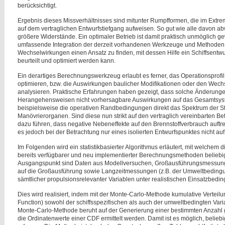
berücksichtigt.
Ergebnis dieses Missverhältnisses sind mitunter Rumpfformen, die im Extr
auf dem vertraglichen Entwurfstiefgang aufweisen. So gut wie alle davon 
größere Widerstände. Ein optimaler Betrieb ist damit praktisch unmöglich gew
umfassende Integration der derzeit vorhandenen Werkzeuge und Methoden 
Wechselwirkungen einen Ansatz zu finden, mit dessen Hilfe ein Schiffsentwu
beurteilt und optimiert werden kann.
Ein derartiges Berechnungswerkzeug erlaubt es ferner, das Operationsprofil b
optimieren, bzw. die Auswirkungen baulicher Modifikationen oder den Wech
analysieren. Praktische Erfahrungen haben gezeigt, dass solche Änderungen
Herangehensweisen nicht vorhersagbare Auswirkungen auf das Gesamtsyst
beispielsweise die operativen Randbedingungen direkt das Spektrum der S
Manövrierorganen. Sind diese nun strikt auf den vertraglich vereinbarten B
dazu führen, dass negative Nebeneffekte auf den Brennstoffverbrauch auftret
es jedoch bei der Betrachtung nur eines isolierten Entwurfspunktes nicht auf
Im Folgenden wird ein statistikbasierter Algorithmus erläutert, mit welchem d
bereits verfügbarer und neu implementierter Berechnungsmethoden beliebige
Ausgangspunkt sind Daten aus Modellversuchen, Großausführungsmessungen
auf die Großausführung sowie Langzeitmessungen (z.B. der Umweltbedingun
sämtlicher propulsionsrelevanter Variablen unter realistischen Einsatzbedi
Dies wird realisiert, indem mit der Monte-Carlo-Methode kumulative Verteil
Function) sowohl der schiffsspezifischen als auch der umweltbedingten Vari
Monte-Carlo-Methode beruht auf der Generierung einer bestimmten Anzahl glei
die Ordinatenwerte einer CDF ermittelt werden. Damit ist es möglich, beliebi