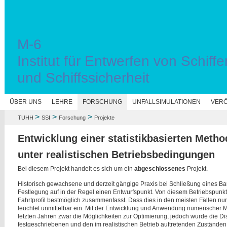
M-6
Institut für Entwerfen von Schiffe
und Schiffssicherheit
N
ÜBER UNS
LEHRE
FORSCHUNG
UNFALLSIMULATIONEN
VERÖ
>
>
>
TUHH
SSI
Forschung
Projekte
Entwicklung einer statistikbasierten Metho
unter realistischen Betriebsbedingungen
Bei diesem Projekt handelt es sich um ein
abgeschlossenes
Projekt.
Historisch gewachsene und derzeit gängige Praxis bei Schließung eines Bauv
Festlegung auf in der Regel einen Entwurfspunkt. Von diesem Betriebspunkt w
Fahrtprofil bestmöglich zusammenfasst. Dass dies in den meisten Fällen nu
leuchtet unmittelbar ein. Mit der Entwicklung und Anwendung numerischer 
letzten Jahren zwar die Möglichkeiten zur Optimierung, jedoch wurde die D
festgeschriebenen und den im realistischen Betrieb auftretenden Zuständen