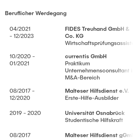
Dr. Daniel Chorzelski
Beruflicher Werdegang
Dr. Kai G. Mertens
04/2021
FIDES Treuhand GmbH &
Dr. Jonas Hauke
- 12/2023
Co. KG
Prof. Dr. Sina Völtzer
Wirtschaftsprüfungsassisten
Prof. Dr. Iris Lorscheid
10/2020 -
currentis GmbH
Prof. Dr. Irina Duscher
01/2021
Praktikum
Unternehmensconsultant im
Dr. Cara H. Kahl
M&A-Bereich
Prof. Dr. Frank Klingert
08/2017 -
Malteser Hilfsdienst e.V.
Prof. Dr. Cathérine Grisar-Klingert
12/2020
Erste-Hilfe-Ausbilder
Prof. Dr. Michael Zaggl
2019 - 2020
Universität Osnabrück
Studentische Hilfskraft
08/2017
Malteser Hilfsdienst gGmb