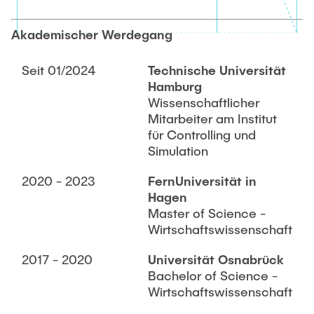
TEACHING / THESIS
Internes und Externes Rechnungswesen
Leon Grothmann, M.Sc., EMBA
Controlling
Akademischer Werdegang
Stella Rauscher, M.Sc.
Simulationsmethoden
ACTIVITIES
Leon Lührs, M.Sc.
Seit 01/2024
Technische Universität
Grundlagen der BWL
Hamburg
Ellen Friederichs
Forschungsseminar
Wissenschaftlicher
CONTACT
Mitarbeiter am Institut
Projektseminar
Guest Researchers
für Controlling und
Masterarbeiten Kolloquium
Simulation
Dr. Bernd-Oliver Heine
NEWS
2020 - 2023
FernUniversität in
Alumni
Hagen
Master of Science -
Sebastian Achter
Wirtschaftswissenschaft
Dr. Mark Schmidt
2017 - 2020
Universität Osnabrück
Dr. Ole Jan Meßerschmidt
Bachelor of Science -
Dr. Jannick Plähn
Wirtschaftswissenschaft
Dr. Clemens Harten