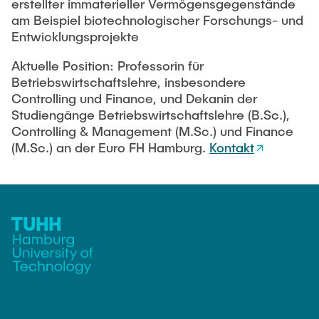
TEACHING / THESIS
erstellter immaterieller Vermögensgegenstände
Internes und Externes Rechnungswesen
am Beispiel biotechnologischer Forschungs- und
Leon Grothmann, M.Sc., EMBA
Controlling
Entwicklungsprojekte
Stella Rauscher, M.Sc.
Simulationsmethoden
ACTIVITIES
Aktuelle Position: Professorin für
Leon Lührs, M.Sc.
Grundlagen der BWL
Betriebswirtschaftslehre, insbesondere
Ellen Friederichs
Controlling und Finance, und Dekanin der
Forschungsseminar
CONTACT
Studiengänge Betriebswirtschaftslehre (B.Sc.),
Projektseminar
Guest Researchers
Controlling & Management (M.Sc.) und Finance
(M.Sc.) an der Euro FH Hamburg.
Kontakt
Masterarbeiten Kolloquium
Dr. Bernd-Oliver Heine
NEWS
Alumni
Sebastian Achter
Dr. Mark Schmidt
Dr. Ole Jan Meßerschmidt
Dr. Jannick Plähn
Dr. Clemens Harten