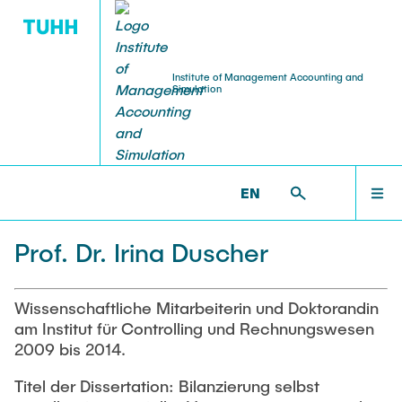
Institute of Management Accounting and
Simulation
TEACHING / THESIS
TEAM
HOME
MACCS >
TEAM >
ALUMNI >
PROF. DR. IRINA
DUSCHER
EN
Head of Institute
Thesis
TEAM
Downloads
Prof. Dr. Irina Duscher
Administration
Thesis Topics
RESEARCH
Endorsements
Research Associates
Wissenschaftliche Mitarbeiterin und Doktorandin
am Institut für Controlling und Rechnungswesen
Alexandra Eckert, M.Sc.
PUBLICATIONS
Courses
2009 bis 2014.
Lasse Kehrhahn, M.Sc.
Rechnungswesen und Jahresabschluss
Titel der Dissertation: Bilanzierung selbst
Christian Stindt von Dohm, M.Sc.