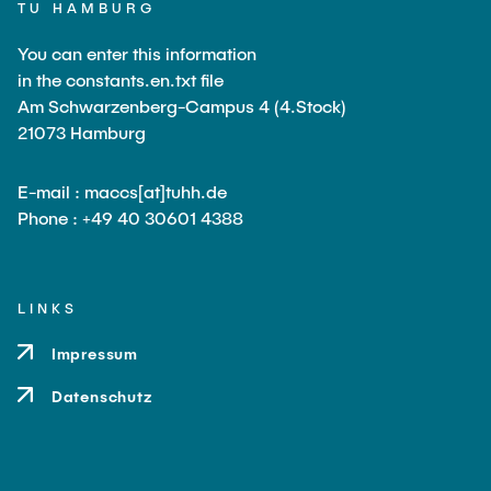
TU HAMBURG
Dr. Daniel Chorzelski
You can enter this information
Dr. Kai G. Mertens
in the constants.en.txt file
Am Schwarzenberg-Campus 4 (4.Stock)
Dr. Jonas Hauke
21073 Hamburg
Prof. Dr. Sina Völtzer
Prof. Dr. Iris Lorscheid
E-mail : maccs[at]tuhh.de
Phone : +49 40 30601 4388
Prof. Dr. Irina Duscher
Dr. Cara H. Kahl
Prof. Dr. Frank Klingert
LINKS
Prof. Dr. Cathérine Grisar-Klingert
Impressum
Prof. Dr. Michael Zaggl
Datenschutz