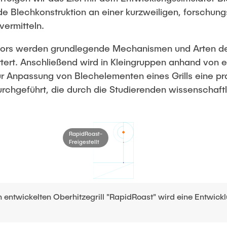
e Blechkonstruktion an einer kurzweiligen, forschung
altige
cklung
vermitteln.
hungskommunikation
ors werden grundlegende Mechanismen und Arten der
e Maschinensysteme
tert. Anschließend wird in Kleingruppen anhand von e
r Anpassung von Blechelementen eines Grills eine pr
chgeführt, die durch die Studierenden wissenschaftl
RapidRoast-
Freigestellt
 entwickelten Oberhitzegrill "RapidRoast" wird eine Entwic