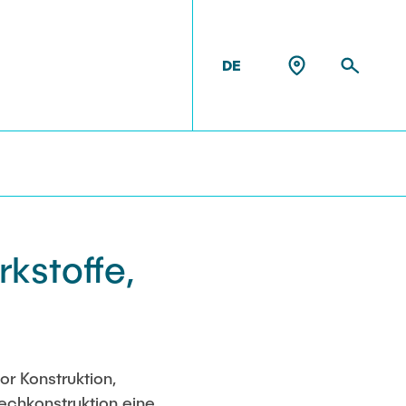
DE
GUNG
en
kstoffe,
or Konstruktion,
lechkonstruktion eine