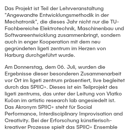
Mattis Molinski, M. Sc.
Das Projekt ist Teil der Lehrveranstaltung
Exploring the Multimodality of Arts with the help of
Folke Schwinning, M.Sc.
"Angewandte Entwicklungsmethodik in der
Robotics
Mechatronik", die dieses Jahr nicht nur die TU-
Geschlossene Projekte
Alumni
Fachbereiche Elektrotechnik, Maschinenbau und
Softwareentwicklung zusammenbringt, sondern
Alireza Abbasimoshaei, Dr.-Ing.
Laboratories
auch in enger Kooperation mit dem neu
gegründeten ligeti zentrum im Herzen von
Timon S. Hartwich, M. Sc.
Haptics & Robotics Lab
Harburg durchgeführt wurde.
Fady Youssef, M. Sc.
PHiLsLab: Power Hardware-in-the-Loop Lab
Am Donnerstag, dem 06. Juli, wurden die
Sravan Shelam, M. Sc.
Optics Lab: Goniometer Laboratory for Measuring
Ergebnisse dieser besonderen Zusammenarbeit
Light Fields
Julius Harms, Dr.-Ing.
vor Ort im ligeti zentrum präsentiert, live begleitet
durch das SPIIC+. Dieses ist ein Teilprojekt des
Thanh Trung Do, Prof. Dr.-Ing.
ligeti zentrums, das unter der Leitung von Vlatko
Karl-Heinz Hochhaus, Dr.-Ing.
Kučan im artistic research lab angesiedelt ist.
Das Akronym SPIIC+ steht für Social
Christoph Gentner, Dr.-Ing.
Performance, Interdisciplinary Improvisation and
Christoph Thiem, Dr.-Ing.
Creativity. Bei der Erforschung künstlerisch-
kreativer Prozesse spielt das SPIIC+ Ensemble
Lennard Wilkening, Dr.-Ing.