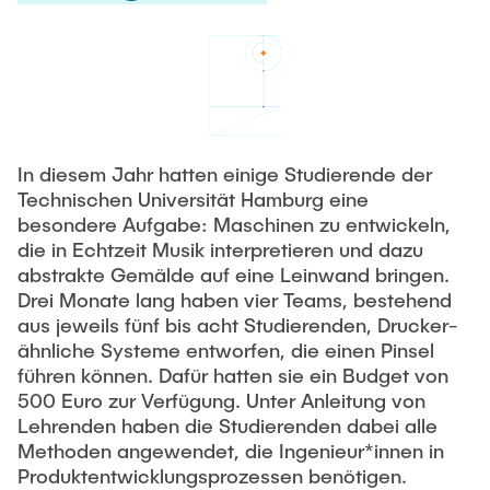
TEACHING, STUDENT WORKS, INSTITUTE LIFE
Open Student-Works & Thesis
Thorsten Düring
Design and Optimization of Electrical Machines
Hintergrundinfos zu Arbeiten am Institut
Thorsten Münsterberg
Optimization of Coupled Ship Energy Systems
ABOUT US
Completed Theses in Bachelor, Master and Project-
HIL Testsysteme für breitbandige mechatronische
Works
Research Associates
Anwendungen
Considerations External Thesis in Industry
Jana Ihrens, Dr.-Ing.
Micro-Grid Lab
In diesem Jahr hatten einige Studierende der
Technischen Universität Hamburg eine
Ornella Tortorici, PhD
Geschlossene Projekte
Jobs
besondere Aufgabe: Maschinen zu entwickeln,
Mohammad Sadeghi, Dr.-Ing.
die in Echtzeit Musik interpretieren und dazu
Student assistants
Human-Machine-Collaboration
abstrakte Gemälde auf eine Leinwand bringen.
Maximilian Becker, M.Sc.
Tutor*innen
Drei Monate lang haben vier Teams, bestehend
Haptic Teststand
Ali Elnwegy, M. Sc.
aus jeweils fünf bis acht Studierenden, Drucker-
Staff
Anwendungen mit Haptik
ähnliche Systeme entworfen, die einen Pinsel
Moritz Hollenberg, M. Sc.
führen können. Dafür hatten sie ein Budget von
Coupled-Resonance Dynamics
Abgeschlossene Doktorarbeiten (Promotionen)
Finn Jannek Klar, M. Sc.
500 Euro zur Verfügung. Unter Anleitung von
Mechanical Impedance - Quantification and Control
Lehrenden haben die Studierenden dabei alle
Tom Liebing, M. Sc.
Methoden angewendet, die Ingenieur*innen in
Tele-Robotics-Activities
Juliana Lüer, M. Sc.
Produktentwicklungsprozessen benötigen.
Bio-whisker Sensor