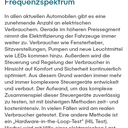
Frequenzspektrum
TEACHING, STUDENT WORKS, INSTITUTE LIFE
Open Student-Works & Thesis
Thorsten Düring
Design and Optimization of Electrical Machines
In allen aktuellen Automobilen gibt es eine
Hintergrundinfos zu Arbeiten am Institut
Thorsten Münsterberg
Optimization of Coupled Ship Energy Systems
ABOUT US
zunehmende Anzahl an elektrischen
Completed Theses in Bachelor, Master and Project-
HIL Testsysteme für breitbandige mechatronische
Verbrauchern. Gerade im höheren Preissegment
Works
Research Associates
Anwendungen
nimmt die Elektrifizierung der Fahrzeuge immer
Considerations External Thesis in Industry
weiter zu. Verbraucher wie Fensterheber,
Jana Ihrens, Dr.-Ing.
Micro-Grid Lab
Sitzverstellungen, Pumpen und neue Leuchtmittel
Ornella Tortorici, PhD
Geschlossene Projekte
wie LEDs kommen hinzu. Außerdem wird die
Jobs
Steuerung und Regelung der Verbraucher in
Mohammad Sadeghi, Dr.-Ing.
Student assistants
Human-Machine-Collaboration
Hinsicht auf Komfort und Sicherheit kontinuierlich
Maximilian Becker, M.Sc.
optimiert. Aus diesem Grund werden immer mehr
Tutor*innen
Haptic Teststand
und immer komplexere Steuergeräte entwickelt
Ali Elnwegy, M. Sc.
Staff
und verbaut. Der Aufwand, um das komplexe
Anwendungen mit Haptik
Moritz Hollenberg, M. Sc.
Zusammenspiel dieser Steuergeräte zuverlässig
Coupled-Resonance Dynamics
Abgeschlossene Doktorarbeiten (Promotionen)
zu testen, ist mit bisherigen Methoden zeit- und
Finn Jannek Klar, M. Sc.
kostenintensiv. In vielen Fällen wird am realen
Mechanical Impedance - Quantification and Control
Tom Liebing, M. Sc.
Verbraucher getestet. Eine andere Methode ist
Tele-Robotics-Activities
Juliana Lüer, M. Sc.
ein „Hardware-in-the-Loop-Test“ (HIL Test).
Bio-whisker Sensor
Hierbei wird mit Hilfe einer elektronischen Last