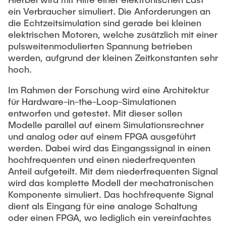
Mattis Molinski, M. Sc.
ein Verbraucher simuliert. Die Anforderungen an
Exploring the Multimodality of Arts with the help of
Folke Schwinning, M.Sc.
die Echtzeitsimulation sind gerade bei kleinen
Robotics
elektrischen Motoren, welche zusätzlich mit einer
Geschlossene Projekte
pulsweitenmodulierten Spannung betrieben
Alumni
werden, aufgrund der kleinen Zeitkonstanten sehr
Alireza Abbasimoshaei, Dr.-Ing.
Laboratories
hoch.
Timon S. Hartwich, M. Sc.
Haptics & Robotics Lab
Im Rahmen der Forschung wird eine Architektur
Fady Youssef, M. Sc.
für Hardware-in-the-Loop-Simulationen
PHiLsLab: Power Hardware-in-the-Loop Lab
entworfen und getestet. Mit dieser sollen
Sravan Shelam, M. Sc.
Optics Lab: Goniometer Laboratory for Measuring
Modelle parallel auf einem Simulationsrechner
Light Fields
Julius Harms, Dr.-Ing.
und analog oder auf einem FPGA ausgeführt
werden. Dabei wird das Eingangssignal in einen
Thanh Trung Do, Prof. Dr.-Ing.
hochfrequenten und einen niederfrequenten
Karl-Heinz Hochhaus, Dr.-Ing.
Anteil aufgeteilt. Mit dem niederfrequenten Signal
wird das komplette Modell der mechatronischen
Christoph Gentner, Dr.-Ing.
Komponente simuliert. Das hochfrequente Signal
Christoph Thiem, Dr.-Ing.
dient als Eingang für eine analoge Schaltung
oder einen FPGA, wo lediglich ein vereinfachtes
Lennard Wilkening, Dr.-Ing.