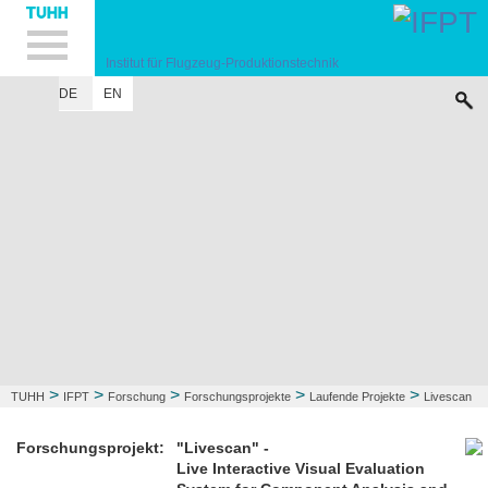
Hauptnavigation
Unternavigation
Inhalt
Suche
Institut für Flugzeug-Produktionstechnik
DE
EN
INSTITUT
FORSCHUNG
LEHRE
KONTAKT
>
>
>
>
>
TUHH
IFPT
Forschung
Forschungsprojekte
Laufende Projekte
Livescan
Forschungsprojekt:
"Livescan" -
Live Interactive Visual Evaluation