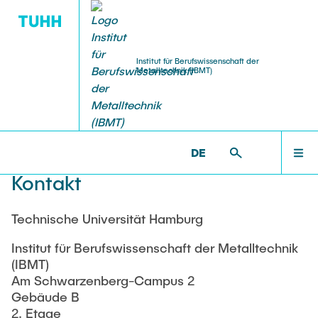
Institut für Berufswissenschaft der
Metalltechnik (IBMT)
FORSCHUNG
LEHRE
TEAM
STARTSEITE
IBMT >
KONTAKT & ANFAHRT
DE
Team IBMT
InnoVET Plus
Lehrveranstaltungen
TEAM
Kontakt
Prof. Dr. phil. Lars Windelband
Themen für Abschlussarbeiten
Halit Aras
FORSCHUNG
Technische Universität Hamburg
Dr. Wilko Reichwein
Gestaltung/Standards wissenschaftliche
Institut für Berufswissenschaft der Metalltechnik
Arbeiten
Martin Hieronymus
(IBMT)
LEHRE
Am Schwarzenberg-Campus 2
Steffen Karstens
Gebäude B
Jana Voth
2. Etage