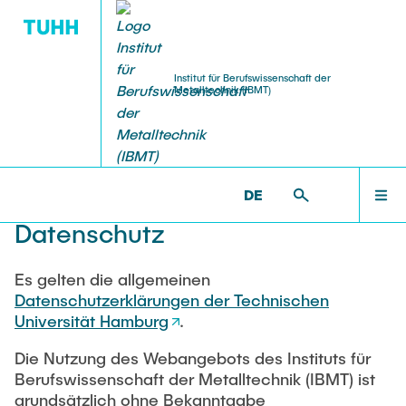
Institut für Berufswissenschaft der
Metalltechnik (IBMT)
FORSCHUNG
LEHRE
TEAM
STARTSEITE
IBMT >
DATENSCHUTZ
DE
Team IBMT
InnoVET Plus
Lehrveranstaltungen
TEAM
Datenschutz
Prof. Dr. phil. Lars Windelband
Themen für Abschlussarbeiten
Halit Aras
FORSCHUNG
Es gelten die allgemeinen
Datenschutzerklärungen der Technischen
Dr. Wilko Reichwein
Gestaltung/Standards wissenschaftliche
Universität Hamburg
.
Arbeiten
Martin Hieronymus
LEHRE
Die Nutzung des Webangebots des Instituts für
Steffen Karstens
Berufswissenschaft der Metalltechnik (IBMT) ist
Jana Voth
grundsätzlich ohne Bekanntgabe