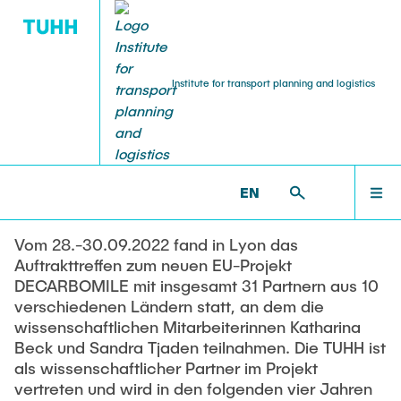
Institute for transport planning and logistics
22.10.2022
PUBLICATIONS
EDUCATION
RESEARCH
ABOUT US
Kick-off zum EU-Projekt
HOME
DECARBOMILE in Lyon
EN
Members of staff
Courses
Current projects
Liste aller Publikationen
ABOUT US
Vom 28.-30.09.2022 fand in Lyon das
External teaching staff
Lehrveranstaltungen mit Schwerpunkt Logistik
Completed projects
ECTL Working Paper
Auftrakttreffen zum neuen EU-Projekt
EDUCATION
DECARBOMILE mit insgesamt 31 Partnern aus 10
Alumni - Ehemalige
Lehrveranstaltungen mit Schwerpunkt
Lectures
Harburger Berichte zur Verkehrsplanung und
verschiedenen Ländern statt, an dem die
Verkehrsplanung
Logistik
wissenschaftlichen Mitarbeiterinnen Katharina
RESEARCH
Beck und Sandra Tjaden teilnahmen. Die TUHH ist
Autonomes Fahren im ÖV und Barrierefreiheit
als wissenschaftlicher Partner im Projekt
Studentische Arbeit schreiben und Ideenbörse
Promotionen
vertreten und wird in den folgenden vier Jahren
Logistics and sustainability