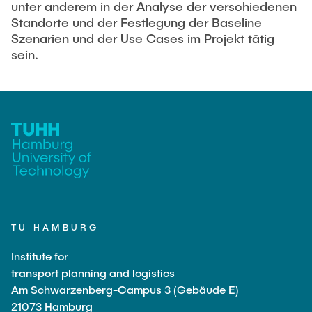
PUBLICATIONS
unter anderem in der Analyse der verschiedenen
Abgeschlossene studentische Arbeiten
Book tips
Standorte und der Festlegung der Baseline
Land-use and transport planning
Szenarien und der Use Cases im Projekt tätig
Medien
sein.
Transport and logistics hubs
TU HAMBURG
Institute for
transport planning and logistics
Am Schwarzenberg-Campus 3 (Gebäude E)
21073 Hamburg