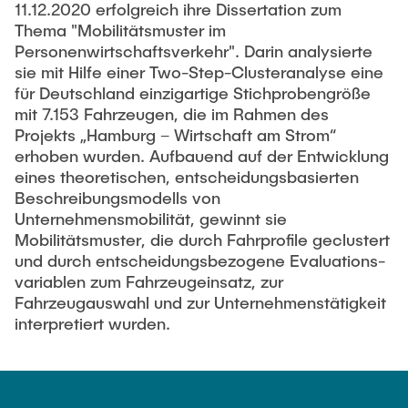
PUBLICATIONS
11.12.2020 erfolgreich ihre Dissertation zum
Abgeschlossene studentische Arbeiten
Book tips
Thema "Mobilitätsmuster im
Land-use and transport planning
Personenwirtschaftsverkehr". Darin analysierte
Medien
sie mit Hilfe einer Two-Step-Clusteranalyse eine
für Deutschland einzigartige Stichproben­größe
Transport and logistics hubs
mit 7.153 Fahrzeugen, die im Rahmen des
Projekts „Hamburg – Wirtschaft am Strom“
erhoben wurden. Aufbauend auf der Entwicklung
eines theoretischen, entscheidungsbasierten
Beschreibungsmodells von
Unternehmensmobilität, gewinnt sie
Mobilitätsmuster, die durch Fahrprofile geclustert
und durch entscheidungsbezogene Evaluations­
variablen zum Fahrzeugeinsatz, zur
Fahrzeugauswahl und zur Unternehmenstätigkeit
interpretiert wurden.