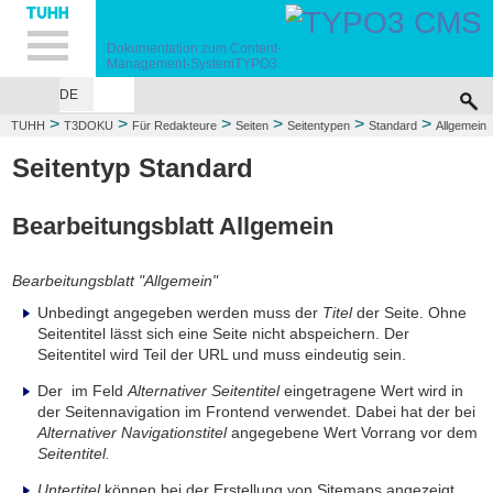
Hauptnavigation
Unternavigation
Inhalt
Suche
Dokumentation zum
Content-
Management-System
TYPO3
DE
>
>
>
>
>
>
TUHH
T3DOKU
Für Redakteure
Seiten
Seitentypen
Standard
Allgemein
(General)
Seitentyp Standard
Bearbeitungsblatt Allgemein
Bearbeitungsblatt "Allgemein"
Unbedingt angegeben werden muss der
Titel
der Seite. Ohne
Seitentitel lässt sich eine Seite nicht abspeichern. Der
Seitentitel wird Teil der URL und muss eindeutig sein.
Der im Feld
Alternativer Seitentitel
eingetragene Wert wird in
der Seitennavigation im Frontend verwendet. Dabei hat der bei
Alternativer Navigationstitel
angegebene Wert Vorrang vor dem
Seitentitel.
Untertitel
können bei der Erstellung von Sitemaps angezeigt